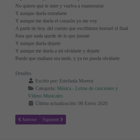
No quiero que te mire y vuelva a enamorarse
Y aunque duela extrañarte
Y aunque me duela el corazón yo me voy
A partir de hoy, del cuento que escribimos borraré el final
Para que nada quede de lo que juraste
Y aunque duela dejarte
Y aunque me duela a mi olvidarte y dejarte
Puede que mañana sea tarde, y ya no pueda olvidarte
Detalles
Escrito por:
Estefanía Morera
Categoría:
Música - Letras de canciones y
Vídeos Musicales
Última actualización: 08 Enero 2020
Artículo anterior: Letra de la canción, La necesidad, de David Bisbal
Artículo siguiente: Letra de la canción, Sabrás, de Dav
Anterior
Siguiente