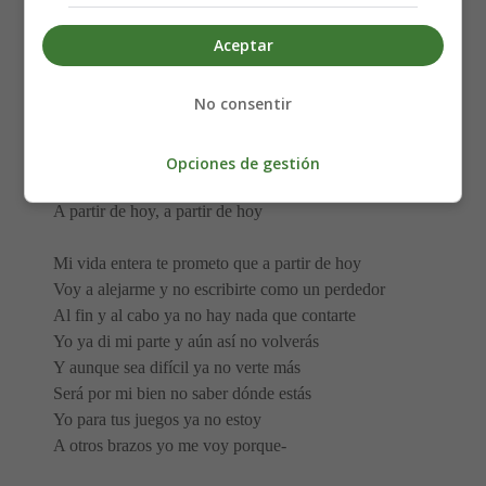
A partir de hoy, del cuento que escribimos borraré el final
Para que nada quede de lo que juraste
Aceptar
Y aunque duela dejarte
Puede que mañana sea tarde, y ya no pueda olvidarte
No consentir
Aunque me duela olvidarte, sé que voy a dejarte
A partir de hoy, a partir de hoy
Opciones de gestión
Aunque me duela olvidarte, sé que voy a dejarte
A partir de hoy, a partir de hoy
Mi vida entera te prometo que a partir de hoy
Voy a alejarme y no escribirte como un perdedor
Al fin y al cabo ya no hay nada que contarte
Yo ya di mi parte y aún así no volverás
Y aunque sea difícil ya no verte más
Será por mi bien no saber dónde estás
Yo para tus juegos ya no estoy
A otros brazos yo me voy porque-