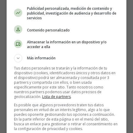
Publicidad personalizada, medición de contenido y
publicidad, investigación de audiencia y desarrollo de
servicios
Contenido personalizado
Almacenar la información en un dispositivo y/o
acceder a ella
Más información
Siempre hay alguien como tú
Tus datos personales se tratarán y la información de tu
Que te nubla la razón, pero no quiere escucharte
dispositivo (cookies, identificadores únicos y otros datos en
Siempre hay alguien como yo
el dispositivo) podrá ser almacenada y consultada por 3
partners y compartida con ellos, o bien usada
Cuanto más me dicen no, más intento enamorarte
específicamente por este sitio. Tanto nosotros como
Tú me obligaste a soltarte y me tiraste al viento (oh-oh)
nuestros partners podemos usar datos precisos de
geolocalización.
Lista de partners
.
Yo me obligaré a olvidarte o muero en el intento
Es posible que algunos proveedores traten tus datos
personales en virtud de un interés legítimo, algo a lo que
A partir de hoy, le vendaré los ojos a mi corazón
puedes oponerte gestionando tus opciones a continuación.
En la parte inferior de esta página o en el menú del sitio,
No quiero que te mire y vuelva a enamorarse
busca un enlace para gestionar o retirar el consentimiento en
Y aunque duela extrañarte
la configuración de privacidad y cookies.