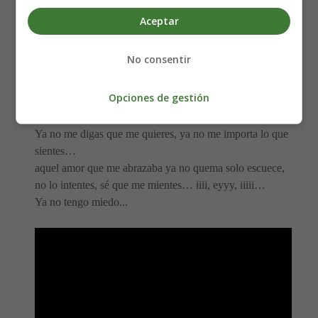
vida
Aceptar
te sigo notando perdida…
No consentir
No me digas que me quieres, ya no me importa lo que
sientes
Opciones de gestión
aquel amor que me abrazaba ya no quema solo escuece,
no lo intentes, sé que me mientes…
Ya no me digas que me quieres, ya no me importa lo que
sientes…
aquel amor que me abrazaba ya no quema solo escuece,
no lo intentes, sé que me mientes… iiii, eyyy, iiiii…
Ya no tengo miedo...