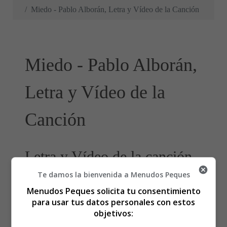
Miedo - Pablo Alborán, Letra y Vídeo de la Canción
Miedo - Pablo Alborán,
Letra y Vídeo de la
Canción
Letra y Vídeo de la canción
Te damos la bienvenida a Menudos Peques
Miedo, de Pablo Alborán
Menudos Peques solicita tu consentimiento
para usar tus datos personales con estos
Empiezo a notar que te tengo, empiezo asustarme de
objetivos:
nuevo