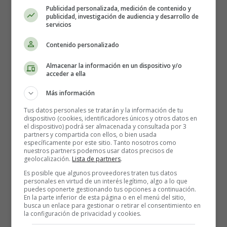
sin embargo lo guardo en silencio, voy a dejar que pase
Publicidad personalizada, medición de contenido y
publicidad, investigación de audiencia y desarrollo de
el tiempo.
servicios
Empiezo a creer que te quiero y empiezo a soñar con tus
Contenido personalizado
besos
Almacenar la información en un dispositivo y/o
sin embargo no voy a decirlo, hasta que tu sientas lo
acceder a ella
mismo.
Porque tengo miedo, miedo de quererte
Más información
y que no quieras volver a verme…
Tus datos personales se tratarán y la información de tu
dispositivo (cookies, identificadores únicos y otros datos en
el dispositivo) podrá ser almacenada y consultada por 3
Por eso dime que me quieres, o dime que ya no lo sientes
partners y compartida con ellos, o bien usada
que ya no corre por tus venas el calor que siento al verte
específicamente por este sitio. Tanto nosotros como
nuestros partners podemos usar datos precisos de
no lo intentes sé que me mientes...
geolocalización.
Lista de partners
.
Es posible que algunos proveedores traten tus datos
Empiezo a soñar que te pierdo, empiezo ya a echarte de
personales en virtud de un interés legítimo, algo a lo que
menos
puedes oponerte gestionando tus opciones a continuación.
En la parte inferior de esta página o en el menú del sitio,
a caso te miento no es cierto, que se va apagando lo
busca un enlace para gestionar o retirar el consentimiento en
nuestro,
la configuración de privacidad y cookies.
para negar que eso es mentira, que soy el único en tu