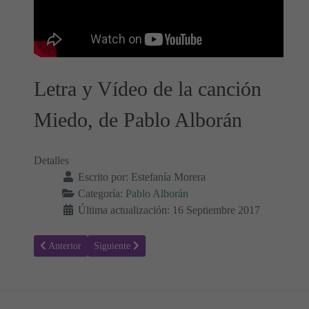
Letra y Vídeo de la canción
Miedo, de Pablo Alborán
Detalles
Escrito por:
Estefanía Morera
Categoría:
Pablo Alborán
Última actualización: 16 Septiembre 2017
Artículo anterior: Te he echado de menos - Pablo Alborán, Letra de 
Artículo siguiente: Cuando te Alejas - Pablo Alborán, 
Anterior
Siguiente