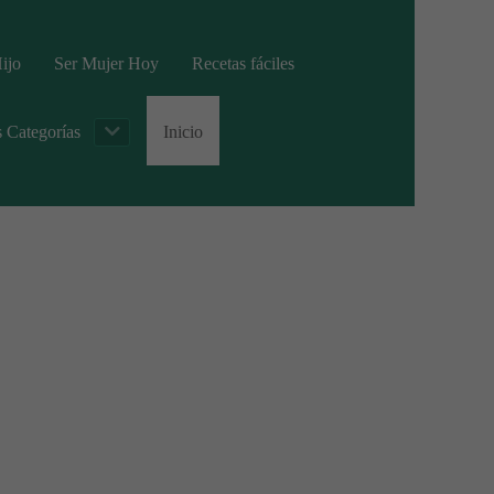
ijo
Ser Mujer Hoy
Recetas fáciles
s Categorías
Inicio