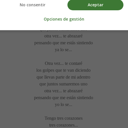
No consentir
Aceptar
Otra vez te contaré
los golpes que te van diciendo
Opciones de gestión
que llevas parte de mi adentro
que juntos sumaremos uno
otra vez... te abrazaré
pensando que me estás sintiendo
ya lo se...
Otra vez... te contaré
los golpes que te van diciendo
que llevas parte de mi adentro
que juntos sumaremos uno
otra vez... te abrazaré
pensando que me están sintiendo
yo lo se...
Tengo tres corazones
tres corazones...