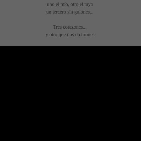
uno el mío, otro el tuyo
un tercero sin guiones...
Tres corazones...
y otro que nos da tirones.