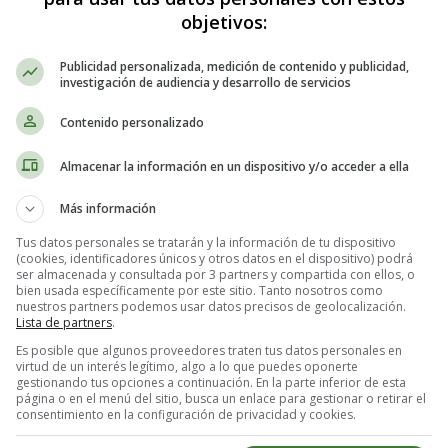
objetivos:
que junto sumaremos uno
otra vez, te abrazaré
Publicidad personalizada, medición de contenido y publicidad,
pensando que me estás sintiendo
investigación de audiencia y desarrollo de servicios
yo lo se...
Contenido personalizado
Tengo tres corazones
tres corazones...
Almacenar la información en un dispositivo y/o acceder a ella
uno el mío, otro el tuyo
Más información
y otro que nos da tirones
Tus datos personales se tratarán y la información de tu dispositivo
(cookies, identificadores únicos y otros datos en el dispositivo) podrá
Voy buscando las palabras
ser almacenada y consultada por 3 partners y compartida con ellos, o
encontrarlas me desvela
bien usada específicamente por este sitio. Tanto nosotros como
nuestros partners podemos usar datos precisos de geolocalización.
por decirte tantas cosas
Lista de partners
.
que esperar me desespera
Es posible que algunos proveedores traten tus datos personales en
la distancia de un aliento
virtud de un interés legítimo, algo a lo que puedes oponerte
las verdades del barquero
gestionando tus opciones a continuación. En la parte inferior de esta
página o en el menú del sitio, busca un enlace para gestionar o retirar el
los remeros los que mandan
consentimiento en la configuración de privacidad y cookies.
tu mi piel, un mar sincero