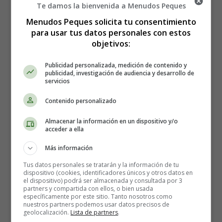
Te damos la bienvenida a Menudos Peques
Menudos Peques solicita tu consentimiento
para usar tus datos personales con estos
objetivos:
Publicidad personalizada, medición de contenido y
publicidad, investigación de audiencia y desarrollo de
servicios
⇒ Otras
Canciones para Escuchar durante el Embarazo
Contenido personalizado
Quiero desnudarme para verte
Almacenar la información en un dispositivo y/o
y me toco por tocarte
acceder a ella
y en el silencio siento que te hablo a ti
no te conozco y ya te amo
Más información
como no he amado a nadie
Tus datos personales se tratarán y la información de tu
no te imaginas lo que tú eres para mi
dispositivo (cookies, identificadores únicos y otros datos en
el dispositivo) podrá ser almacenada y consultada por 3
partners y compartida con ellos, o bien usada
Sueño con tenerte entre mis brazos
específicamente por este sitio. Tanto nosotros como
nuestros partners podemos usar datos precisos de
y cantarte despacito
geolocalización.
Lista de partners
.
esta nana que hoy no me deja dormir