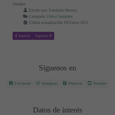
Detalles
Escrito por:
Estefanía Morera
Categoría:
Otros Cantantes
Última actualización: 04 Enero 2021
Artículo anterior: Vivo en un Archipiélago, Letra y video de la Canc
Artículo siguiente: Letra de la Canción, Cuando tenga 
Anterior
Siguiente
Síguenos en
Facebook
Instagram
Pinterest
Youtube
Datos de interés