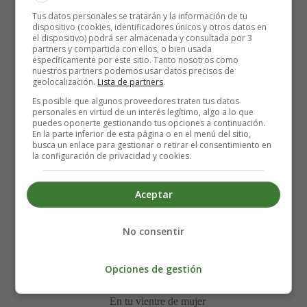
han sido madres
Tus datos personales se tratarán y la información de tu
dispositivo (cookies, identificadores únicos y otros datos en
el dispositivo) podrá ser almacenada y consultada por 3
En tu vientre de mujer
partners y compartida con ellos, o bien usada
He sembrado una semilla pues me siento labrador
específicamente por este sitio. Tanto nosotros como
nuestros partners podemos usar datos precisos de
Y tendido a tu costado vigilante y protector
geolocalización.
Lista de partners
.
Voy cuidando que el capullo se haga flor
Es posible que algunos proveedores traten tus datos
personales en virtud de un interés legítimo, algo a lo que
Ocho lunas al pasar
puedes oponerte gestionando tus opciones a continuación.
En la parte inferior de esta página o en el menú del sitio,
Han crecido en tu cintura y tu cuerpo guardará
busca un enlace para gestionar o retirar el consentimiento en
Con su frágil envoltura la simiente del amor
la configuración de privacidad y cookies.
El regalo más preciado que hace dios.
Aceptar
Con desvelo de paciente labrador
De la lluvia y de los vientos cuidaré
No consentir
Cuando llegue el día aquel
En que nazca el nuevo ser
Opciones de gestión
Mis palomas a los cielos soltaré.
En tu vientre de mujer