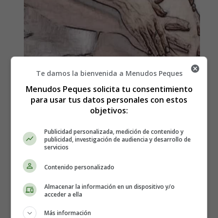
Te damos la bienvenida a Menudos Peques
Menudos Peques solicita tu consentimiento
para usar tus datos personales con estos
Letra y Vídeo de la canción
objetivos:
Siembra labrador de Los
Publicidad personalizada, medición de contenido y
publicidad, investigación de audiencia y desarrollo de
Manseros Santiagueños con
servicios
vídeo
Contenido personalizado
Almacenar la información en un dispositivo y/o
acceder a ella
Para todas la mujeres que van a ser o
Más información