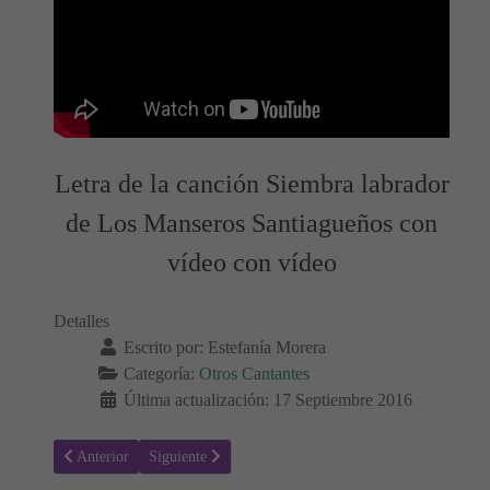
Letra de la canción Siembra labrador
de Los Manseros Santiagueños con
vídeo con vídeo
Detalles
Escrito por:
Estefanía Morera
Categoría:
Otros Cantantes
Última actualización: 17 Septiembre 2016
Artículo anterior: Letra de la canción, Canción de cuna de Los Piojo
Artículo siguiente: Letra de la canción, Para aprender
Anterior
Siguiente