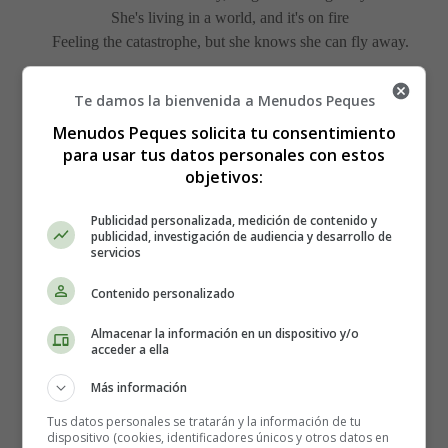
She's living in a world, and it's on fire
Feeling the catastrophe, but she knows she can fly away.
Detalles
Te damos la bienvenida a Menudos Peques
Categoría:
Otros Cantantes
Menudos Peques solicita tu consentimiento
Última actualización: 13 Noviembre 2012
para usar tus datos personales con estos
objetivos:
Leer más: Girl on fire - Alicia Keys, Letra y Vídeo
de la Canción
Publicidad personalizada, medición de contenido y
publicidad, investigación de audiencia y desarrollo de
servicios
Contenido personalizado
We are never ever getting
Almacenar la información en un dispositivo y/o
acceder a ella
back together - Taylor Swift,
Más información
Letra y Vídeo de la Canción
Tus datos personales se tratarán y la información de tu
dispositivo (cookies, identificadores únicos y otros datos en