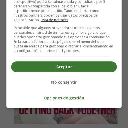
el dispositivo) podrá ser almacenada y consultada por 3
Letra y Vídeo de la canción
partners y compartida con ellos, o bien usada
específicamente por este sitio. Tanto nosotros como
nuestros partners podemos usar datos precisos de
We are never ever getting
geolocalización.
Lista de partners
.
Es posible que algunos proveedores traten tus datos
back together, de Taylor Swift
personales en virtud de un interés legítimo, algo a lo que
puedes oponerte gestionando tus opciones a continuación.
En la parte inferior de esta página o en el menú del sitio,
busca un enlace para gestionar o retirar el consentimiento en
la configuración de privacidad y cookies.
Aceptar
No consentir
Opciones de gestión