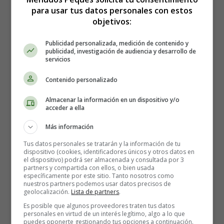
para usar tus datos personales con estos
objetivos:
Publicidad personalizada, medición de contenido y
publicidad, investigación de audiencia y desarrollo de
Me miras diferente, me abrazas y no siento tu calor
servicios
Te digo lo que siento, me interrumpes y terminas la
Contenido personalizado
oración
siempre tienes la razón...
Almacenar la información en un dispositivo y/o
Tú... libreto de siempre tan predecible
acceder a ella
Ya... ya me lo sé
Más información
Así que corre, corre, corre, corazón
Tus datos personales se tratarán y la información de tu
dispositivo (cookies, identificadores únicos y otros datos en
de los dos tu siempre fuiste el más veloz
el dispositivo) podrá ser almacenada y consultada por 3
toma todo lo que quieras pero vete ya
partners y compartida con ellos, o bien usada
específicamente por este sitio. Tanto nosotros como
que mis lágrimas jamás te voy a dar
nuestros partners podemos usar datos precisos de
Así que corre como siempre no mires atrás
geolocalización.
Lista de partners
.
lo has hecho ya y la verdad, me da igual.
Es posible que algunos proveedores traten tus datos
personales en virtud de un interés legítimo, algo a lo que
puedes oponerte gestionando tus opciones a continuación.