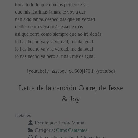
toma todo lo que quieras pero vete ya
que mis lágrimas jamás, te voy a dar
han sido tantas despedidas que en verdad
dedicarte un verso más está de más
así que corre como siempre que no iré detrás
lo has hecho ya y la verdad, me da igual
lo has hecho ya y la verdad, me da igual
lo has hecho ya pero al final, me da igual
{youtube}
|600|470|1{/youtube}
7m2zyp0vFQc
Letra de la canción Corre, de Jesse
& Joy
Detalles
Escrito por:
Leroy Martín
Categoría:
Otros Cantantes
Última actualización: 02 Junio 2013