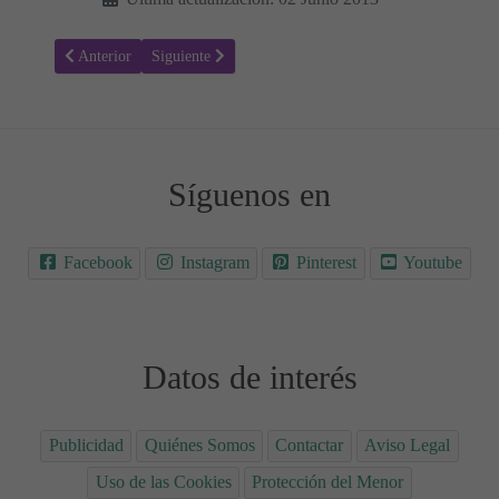
Artículo anterior: Que tinguem sort de Lluís Llach, canción de la seri
Artículo siguiente: Let her go - Passenger
Anterior
Siguiente
Síguenos en
Facebook
Instagram
Pinterest
Youtube
Datos de interés
Publicidad
Quiénes Somos
Contactar
Aviso Legal
Uso de las Cookies
Protección del Menor