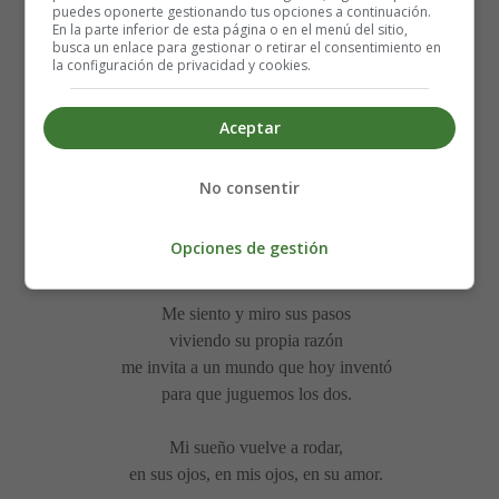
puedes oponerte gestionando tus opciones a continuación.
solo aprende lo de hoy
En la parte inferior de esta página o en el menú del sitio,
brilla tu alma cuando nació.
busca un enlace para gestionar o retirar el consentimiento en
la configuración de privacidad y cookies.
Despierta con la mañana
Aceptar
el sol todo iluminó
llorando nos muestra el hambre con su expresión
así la vida quizás nos pide perdón.
No consentir
Mi sueño vuelve a rodar,
Opciones de gestión
en sus ojos, en mis ojos, en su amor.
Me siento y miro sus pasos
viviendo su propia razón
me invita a un mundo que hoy inventó
para que juguemos los dos.
Mi sueño vuelve a rodar,
en sus ojos, en mis ojos, en su amor.