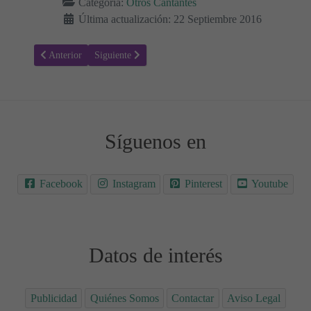
Categoría:
Otros Cantantes
Última actualización: 22 Septiembre 2016
Artículo anterior: Letra de la canción The Greatest, de Sia ft. Kend
Artículo siguiente: Letra de la canción Cuánto me duel
Anterior
Siguiente
Síguenos en
Facebook
Instagram
Pinterest
Youtube
Datos de interés
Publicidad
Quiénes Somos
Contactar
Aviso Legal