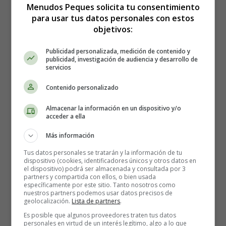
Menudos Peques solicita tu consentimiento
para usar tus datos personales con estos
objetivos:
Letra y Vídeo de la
Publicidad personalizada, medición de contenido y
canción, Canción de cuna
publicidad, investigación de audiencia y desarrollo de
servicios
para Julieta de Callejeros con
Contenido personalizado
vídeo
Almacenar la información en un dispositivo y/o
acceder a ella
Para todas la mujeres que van a ser o
Más información
han sido madres - Canciones para
Tus datos personales se tratarán y la información de tu
dispositivo (cookies, identificadores únicos y otros datos en
el dispositivo) podrá ser almacenada y consultada por 3
embarazadas y sus bebes
partners y compartida con ellos, o bien usada
específicamente por este sitio. Tanto nosotros como
nuestros partners podemos usar datos precisos de
Y ahora se duerme,
geolocalización.
Lista de partners
.
su sueño empieza a crecer
Es posible que algunos proveedores traten tus datos
no sabe lo que es mañana
personales en virtud de un interés legítimo, algo a lo que