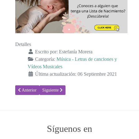
Detalles
Escrito por:
Estefanía Morera
Categoría:
Música - Letras de canciones y
Vídeos Musicales
Última actualización: 06 Septiembre 2021
Artículo anterior: Ser Tu Mama - Tercer Cielo - Letra canción y víd
Artículo siguiente: Te vi nacer - María Artés - Letra c
Anterior
Siguiente
Síguenos en