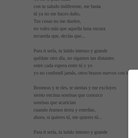
con tu saludo indiferente, me basta
tú ya no me haces daño,
Tus cosas no me duelen,
no vales más que aquella luna oscura
recuerda que, decías que...
Para ti sería, tu latido intenso y grande
quédate otro día, no sigamos tan distantes
entre cada espera entre tú y yo
yo no confundí jamás, otros brazos nuevos con los tu
Bromeas y te ríes, te sientas y me excluyes
siento encima sonrisas que conozco
sonrisas que acarician
cuando éramos tierra y estrellas,
ahora, si quieres tú, me quieres tú...
Para ti sería, tu latido intenso y grande