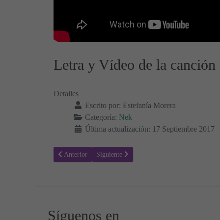
Letra y Vídeo de la canción 
Detalles
Escrito por:
Estefanía Morera
Categoría:
Nek
Última actualización: 17 Septiembre 2017
Artículo anterior: Cómo Vivir Sin Ti - Nek, Letra y Víde
Artículo siguiente: Espérame - Nek, Letra y
Anterior
Siguiente
Síguenos en