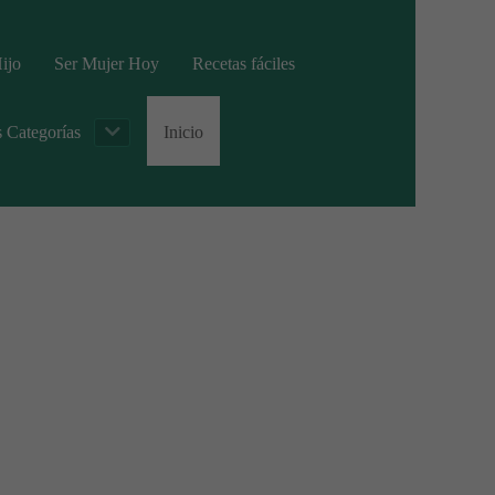
ijo
Ser Mujer Hoy
Recetas fáciles
s Categorías
Inicio