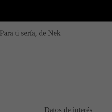
Para ti sería, de Nek
o de la Canción
 Vídeo de la Canción
Datos de interés