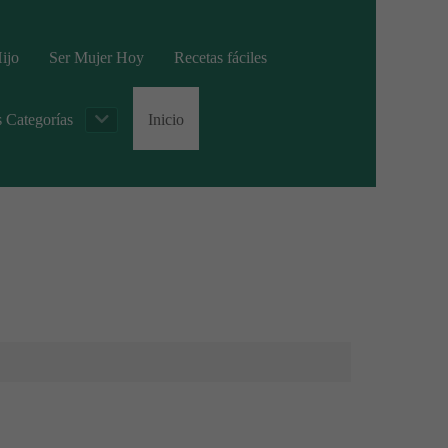
ijo
Ser Mujer Hoy
Recetas fáciles
s Categorías
Inicio