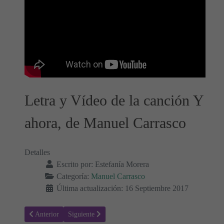
Letra y Vídeo de la canción Y
ahora, de Manuel Carrasco
Detalles
Escrito por:
Estefanía Morera
Categoría:
Manuel Carrasco
Última actualización: 16 Septiembre 2017
Artículo anterior: Menos Mal - Manuel Carrasco, Letra y Vídeo de l
Artículo siguiente: Sígueme - Manuel Carrasco, Letra 
Anterior
Siguiente