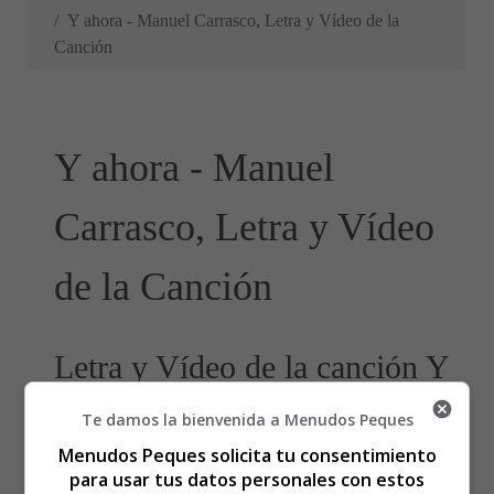
Y ahora - Manuel Carrasco, Letra y Vídeo de la
Canción
Y ahora - Manuel
Carrasco, Letra y Vídeo
de la Canción
Letra y Vídeo de la canción Y
ahora, de Manuel Carrasco
Te damos la bienvenida a Menudos Peques
Menudos Peques solicita tu consentimiento
para usar tus datos personales con estos
Escúchame, si estás ahí, quiero que sepas,