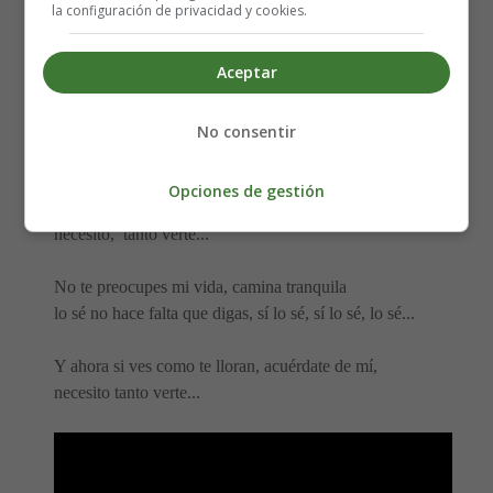
la configuración de privacidad y cookies.
que a veces caigo en el recuerdo de tus manos con mis
manos,
Aceptar
y me hacen sonreír, así me siento feliz, dentro de esta
tristeza.
No consentir
Y ahora que mi canción te toca, que tiembla de emoción,
que sus palabras cuentan como locas. ¡Extrañarte!
Opciones de gestión
y ahora si ves como te lloran, acuérdate de mí,
necesito, tanto verte...
No te preocupes mi vida, camina tranquila
lo sé no hace falta que digas, sí lo sé, sí lo sé, lo sé...
Y ahora si ves como te lloran, acuérdate de mí,
necesito tanto verte...