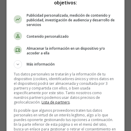
objetivos:
que esta canción, nace de ti, por ser la dueña.
La dueña de mi inspiración, la que despierta en mí la voz
Publicidad personalizada, medición de contenido y
dando sentido a todo lo que no lo tiene
publicidad, investigación de audiencia y desarrollo de
servicios
Me paro en este renglón, pa' decirte que te quiero.
Contenido personalizado
Escúchame, si estás ahí quiero que sepas,
que sigo aquí sintiéndote con este miedo
Almacenar la información en un dispositivo y/o
porque no aguantes y el corazón se te distraiga por
acceder a ella
momentos,
Más información
y te olvides de mí, ¡qué envidiosa la distancia! también
quiso formar parte de lo nuestro.
Tus datos personales se tratarán y la información de tu
dispositivo (cookies, identificadores únicos y otros datos en
el dispositivo) podrá ser almacenada y consultada por 3
Y ahora que mi canción te toca, que tiembla de emoción,
partners y compartida con ellos, o bien usada
específicamente por este sitio. Tanto nosotros como
que sus palabras cuentan como locas. ¡Extrañarte!
nuestros partners podemos usar datos precisos de
Y ahora si ves como te lloran, acuérdate de mí,
geolocalización.
Lista de partners
.
necesito tanto verte...
Es posible que algunos proveedores traten tus datos
personales en virtud de un interés legítimo, algo a lo que
puedes oponerte gestionando tus opciones a continuación.
Escúchame, si estás ahí quiero que sepas,
En la parte inferior de esta página o en el menú del sitio,
busca un enlace para gestionar o retirar el consentimiento en
que no te olvido, que no hay distancia que nos detenga,