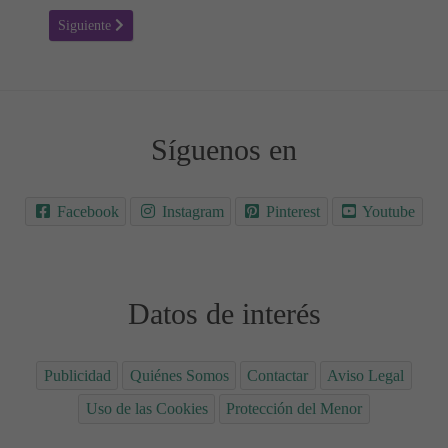
Artículo siguiente: Sexy and I know it - LMFAO, Letra y Vídeo de 
Siguiente
Síguenos en
Facebook
Instagram
Pinterest
Youtube
Datos de interés
Publicidad
Quiénes Somos
Contactar
Aviso Legal
Uso de las Cookies
Protección del Menor