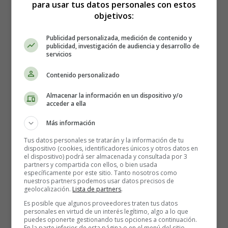
para usar tus datos personales con estos
objetivos:
Baby baby baby, I'm awfully crazy
I'm so rocked of patrone shit what ever is tasty
Publicidad personalizada, medición de contenido y
We don't got no manners hanging of the rafters
publicidad, investigación de audiencia y desarrollo de
servicios
Let's go drink for drink a hundred bucks she on the
lasters
Contenido personalizado
Check my style take a good look
Almacenar la información en un dispositivo y/o
acceder a ella
I'm fresh bitch in my way with music so loud I'm deaf
bitch
Más información
Getting drinks at a redlight with people watching
sorry
Tus datos personales se tratarán y la información de tu
for party rocking
dispositivo (cookies, identificadores únicos y otros datos en
el dispositivo) podrá ser almacenada y consultada por 3
partners y compartida con ellos, o bien usada
If you show up already tow up this is what you say
específicamente por este sitio. Tanto nosotros como
sorry for party rocking
nuestros partners podemos usar datos precisos de
geolocalización.
Lista de partners
.
And if you blacked out with you're sack out
Es posible que algunos proveedores traten tus datos
This is what you say sorry for party rocking
personales en virtud de un interés legítimo, algo a lo que
And if you throw up in a hoes cup this is what you
puedes oponerte gestionando tus opciones a continuación.
En la parte inferior de esta página o en el menú del sitio,