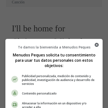
Canción
I'll be home for
Christmas - Michael
Te damos la bienvenida a Menudos Peques
Bublé, Letra de la
Menudos Peques solicita tu consentimiento
para usar tus datos personales con estos
Canción
objetivos:
Publicidad personalizada, medición de contenido y
publicidad, investigación de audiencia y desarrollo de
Letra y Vídeo de la canción
servicios
Contenido personalizado
I'll be home for Christmas, de
Almacenar la información en un dispositivo y/o
Michael Bublé
acceder a ella