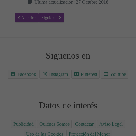
Última actualización: 27 Octubre 2018
Artículo anterior: Feliz Navidad - Thalía Feat Michael Bublé
Artículo siguiente: Santa Claus is coming to town - Mi
Anterior
Siguiente
Síguenos en
Facebook
Instagram
Pinterest
Youtube
Datos de interés
Publicidad
Quiénes Somos
Contactar
Aviso Legal
Uso de las Cookies
Protección del Menor