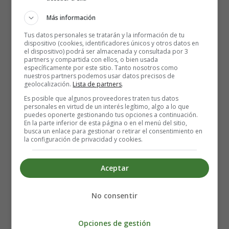
Más información
I'll be home for Christmas
Tus datos personales se tratarán y la información de tu
You can count on me
dispositivo (cookies, identificadores únicos y otros datos en
el dispositivo) podrá ser almacenada y consultada por 3
Please have snow and mistletoe
partners y compartida con ellos, o bien usada
And presents by the tree
específicamente por este sitio. Tanto nosotros como
nuestros partners podemos usar datos precisos de
geolocalización.
Lista de partners
.
Christmas eve will find me
Es posible que algunos proveedores traten tus datos
Where the love light gleams
personales en virtud de un interés legítimo, algo a lo que
I'll be home for Christmas
puedes oponerte gestionando tus opciones a continuación.
En la parte inferior de esta página o en el menú del sitio,
If only in my dreams
busca un enlace para gestionar o retirar el consentimiento en
la configuración de privacidad y cookies.
Now
Christmas
eve will find me
Where the love light gleams
Aceptar
I'll be home for Christmas
If only in my dreams
No consentir
Opciones de gestión