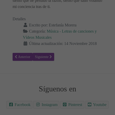
siento que he perdido la razón, siento que salió volando
mi conciencia tras de ti.
Detalles
Escrito por:
Estefanía Morera
Categoría:
Música - Letras de canciones y
Vídeos Musicales
Última actualización: 14 Noviembre 2018
Artículo anterior: Letra de, Amor Bonito de Leoni Torres y Descem
Artículo siguiente: Letra de la canción, Las cosas que 
Anterior
Siguiente
Síguenos en
Facebook
Instagram
Pinterest
Youtube