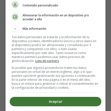
porque
Contenido personalizado
es tu mirada que me vuelve loco, es tu mirada que me
Almacenar la información en un dispositivo y/o
contamina,
acceder a ella
es tu mirada que me está matando, amor y aunque no
quiera
Más información
siempre me domina.
Tus datos personales se tratarán y la información de tu
dispositivo (cookies, identificadores únicos y otros datos en
el dispositivo) podrá ser almacenada y consultada por 3
Es tu mirada que me vuelve loco, es tu mirada que me
partners y compartida con ellos, o bien usada
contamina,
específicamente por este sitio. Tanto nosotros como
nuestros partners podemos usar datos precisos de
es tu mirada que me está matando, amor y aunque no
geolocalización.
Lista de partners
.
quiera
Es posible que algunos proveedores traten tus datos
siempre me domina
personales en virtud de un interés legítimo, algo a lo que
puedes oponerte gestionando tus opciones a continuación.
En la parte inferior de esta página o en el menú del sitio,
Es ella, que me lleva con su mirada.
busca un enlace para gestionar o retirar el consentimiento en
la configuración de privacidad y cookies.
Que no hay amor de esa manera, no sé cómo tú quieres
que te quiera
Aceptar
pero esta noche te lo doy todo, sin importar, mi morena.