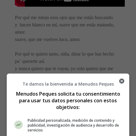
Por qué me miran esos ojos que me están buscando
y hacen blanco en mí, suave que me estás matando,
amor.
suave, que me vuelves loco, amor.
Por qué te quiero tanto, niña, dime lo que has hecho
pa´ quererte así.
y nunca quiero que te vayas, yo solo quiero que me
quieras tú
Tú, solo tú, que llegas a mi vida y me das la luz.
Te damos la bienvenida a Menudos Peques
Menudos Peques solicita tu consentimiento
Para ti puede que yo no sea nada, pero tú eres todo para
para usar tus datos personales con estos
mí
objetivos:
Suave, que me estás matando, que estás acabando con mi
Publicidad personalizada, medición de contenido y
publicidad, investigación de audiencia y desarrollo de
corazón
servicios
es tu deseo que me está llamando y no lo puedo controlar