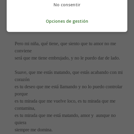
No consentir
Aunque tú no me prefieras, en mi corazón tú sigues
siendo mi curandera
Opciones de gestión
y yo te juro que no entiendo nada, cuando yo siento tu
mirada
Pero mi niña, qué tiene, que siento que tu amor no me
conviene
será que me tiene embrujado, y no le puedo dar de lado.
Suave, que me estás matando, que estás acabando con mi
corazón
es tu deseo que me está llamando y no lo puedo controlar
porque
es tu mirada que me vuelve loco, es tu mirada que me
contamina,
es tu mirada que me está matando, amor y aunque no
quiera
siempre me domina.