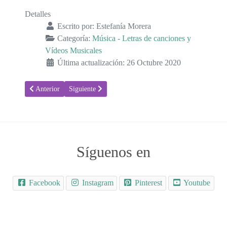
Detalles
Escrito por:
Estefanía Morera
Categoría:
Música - Letras de canciones y
Vídeos Musicales
Última actualización: 26 Octubre 2020
Artículo anterior: Una vez más, de Villa Roche - Letra y video de la
Artículo siguiente: Mónica Naranjo, Llévate Ahora. Víd
Anterior
Siguiente
Síguenos en
Facebook
Instagram
Pinterest
Youtube