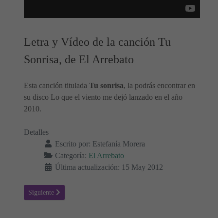
Letra y Vídeo de la canción Tu
Sonrisa, de El Arrebato
Esta canción titulada
Tu sonrisa
, la podrás encontrar en
su disco Lo que el viento me dejó lanzado en el año
2010.
Detalles
Escrito por:
Estefanía Morera
Categoría:
El Arrebato
Última actualización: 15 May 2012
Artículo siguiente: No lo Entiendo - El Arrebato, Letra y Vídeo de 
Siguiente