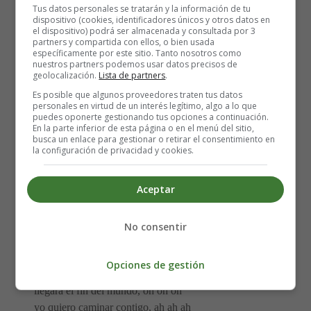
Tus datos personales se tratarán y la información de tu
dispositivo (cookies, identificadores únicos y otros datos en
Porque si tú no me sonríes, ah ah ah,
el dispositivo) podrá ser almacenada y consultada por 3
llegará el fin del mundo, oh oh oh
partners y compartida con ellos, o bien usada
específicamente por este sitio. Tanto nosotros como
yo quiero caminar contigo, ah ah ah,
nuestros partners podemos usar datos precisos de
y no me importa en qué rumbo, oh oh oh.
geolocalización.
Lista de partners
.
me gusta ver tu sonrisa, que es la fuente de la vida
Es posible que algunos proveedores traten tus datos
personales en virtud de un interés legítimo, algo a lo que
y el agua para mi sed.
puedes oponerte gestionando tus opciones a continuación.
En la parte inferior de esta página o en el menú del sitio,
busca un enlace para gestionar o retirar el consentimiento en
Que tu sonrisa es el paisaje donde yo quiero vivir...
la configuración de privacidad y cookies.
Porque si tú no me sonríes, ah ah ah,
llegará el fin del mundo, oh oh oh
Aceptar
yo quiero caminar contigo, ah ah ah,
y no me importa en qué rumbo, oh oh oh.
me gusta ver tu sonrisa, que es la fuente de la vida
No consentir
y el agua para mi sed.
Opciones de gestión
Porque si tú no me sonríes, ah ah ah
llegará el fin del mundo, oh oh oh
yo quiero caminar contigo, ah ah ah