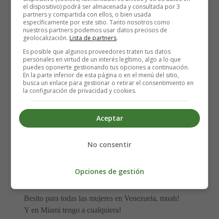
el dispositivo) podrá ser almacenada y consultada por 3
I never sleep!, Wild like Los Angeles
partners y compartida con ellos, o bien usada
específicamente por este sitio. Tanto nosotros como
My fantasy!, Hotter than Miami
nuestros partners podemos usar datos precisos de
I feel the heat!
geolocalización.
Lista de partners
.
Ohh, Miss International love
Es posible que algunos proveedores traten tus datos
Ohh, Miss International love
personales en virtud de un interés legítimo, algo a lo que
puedes oponerte gestionando tus opciones a continuación.
En la parte inferior de esta página o en el menú del sitio,
In India and looking for visas,
busca un enlace para gestionar o retirar el consentimiento en
la configuración de privacidad y cookies.
Ain’t talking credit cards if you know what I mean!
En Cuba la cosa esta dura
The woman gets down, if you know what I mean!
Aceptar
In Colombia got everything on,
Some of the most beautiful women I’ve ever seen,
No consentir
In Brazil is freaky big oh booty and they bounce, blue
yellow and green!
Opciones de gestión
En L.A. tengo la Mexicana, en New York tengo la
boricua
Besito para todas las mujeres en Venezuela, muah!
Y en Miami tengo a cualquiera!