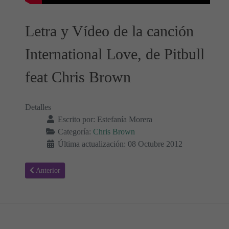
Letra y Vídeo de la canción
International Love, de Pitbull
feat Chris Brown
Detalles
Escrito por:
Estefanía Morera
Categoría:
Chris Brown
Última actualización: 08 Octubre 2012
Artículo anterior: Don't judge me - Chris Brown, Letra y Vídeo de l
Anterior