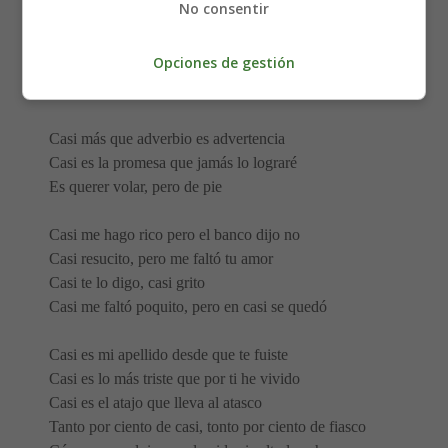
No consentir
Casi nunca tiende al infinito
Opciones de gestión
Casi es mucho o poco es relativo, ya lo sé
Casi determina quién es quién
Casi más que adverbio es advertencia
Casi es la promesa que jamás lo lograré
Es querer volar, pero de pie
Casi me hago rico pero el banco dijo no
Casi resucito, pero me faltó tu amor
Casi te lo digo, casi grito
Casi me faltó poquito, pero en casi se quedó
Casi es mi apellido desde que te fuiste
Casi es lo más triste que por ti he vivido
Casi es el atajo que lleva al atasco
Tanto por ciento de casi, tonto por ciento de fiasco