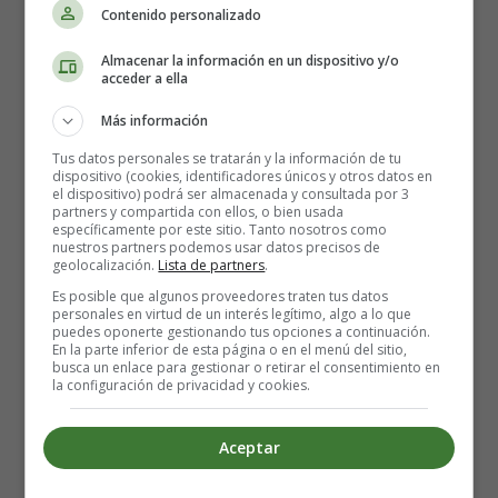
Casi es la mitad que por los pelos
Contenido personalizado
Casi es la distancia entre mis dedos y tu piel
Almacenar la información en un dispositivo y/o
Casi para mí es el verbo ser
acceder a ella
Casi llego, pero se hizo tarde
Más información
Casi lo derribo, pero fui yo quien caí
Tus datos personales se tratarán y la información de tu
Casi lo adivinas, es por ti
dispositivo (cookies, identificadores únicos y otros datos en
el dispositivo) podrá ser almacenada y consultada por 3
partners y compartida con ellos, o bien usada
Casi me hago rico pero el banco dijo no
específicamente por este sitio. Tanto nosotros como
nuestros partners podemos usar datos precisos de
Casi resucito, pero me faltó tu amor
geolocalización.
Lista de partners
.
Casi te lo digo, casi grito
Es posible que algunos proveedores traten tus datos
Casi me faltó poquito, pero en casi se quedó
personales en virtud de un interés legítimo, algo a lo que
puedes oponerte gestionando tus opciones a continuación.
En la parte inferior de esta página o en el menú del sitio,
Casi es mi apellido desde que te fuiste
busca un enlace para gestionar o retirar el consentimiento en
la configuración de privacidad y cookies.
Casi es lo más triste que por ti he vivido
Casi es el atajo que lleva al atasco
Tanto por ciento de casi, tonto por ciento de fiasco
Aceptar
Cómo va a salpicarme la vida si salto los charcos
Cómo va a salpicarme la vida si salto los charcos