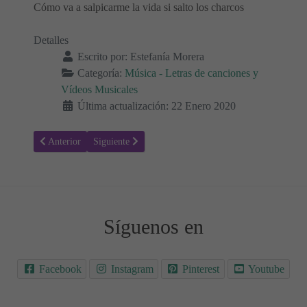
Cómo va a salpicarme la vida si salto los charcos
Detalles
Escrito por:
Estefanía Morera
Categoría:
Música - Letras de canciones y
Vídeos Musicales
Última actualización: 22 Enero 2020
Artículo anterior: Letra y vídeo de la canción, Superpoderes, de Lei
Artículo siguiente: Letra y vídeo de la canción, Corazó
Anterior
Siguiente
Síguenos en
Facebook
Instagram
Pinterest
Youtube