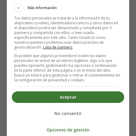
Más información
Tus datos personales se tratarán y la información de tu
No te has ido de mi vida, vida mía, pero ya te extraño
dispositivo (cookies, identificadores únicos y otros datos en
¿Quién diría? Nadie lo creía y ya vamos pa' un año
el dispositivo) podrá ser almacenada y consultada por 3
partners y compartida con ellos, o bien usada
De solo pensar en perderte
específicamente por este sitio. Tanto nosotros como
Las milésimas se vuelven horas
nuestros partners podemos usar datos precisos de
geolocalización.
Lista de partners
.
Contigo yo me voy a muerte
Y mucho más cuando estamos a solas
Es posible que algunos proveedores traten tus datos
personales en virtud de un interés legítimo, algo a lo que
puedes oponerte gestionando tus opciones a continuación.
Cuando nos falle la memoria y solo queden las
En la parte inferior de esta página o en el menú del sitio,
busca un enlace para gestionar o retirar el consentimiento en
fotografías
la configuración de privacidad y cookies.
Que se me olvide todo, menos que tú eres mía
Aceptar
Cuando los años nos pesen y las piernas no caminen
Los ojos se nos cierren y la piel ya no se estire
No consentir
Cuando lo único que pese sea lo que hicimos en vida
Y aunque nada de esto pase, woh-oh
Eres el amor de vida, woh-oh-oh-oh
Opciones de gestión
Eres el amor de mi vida