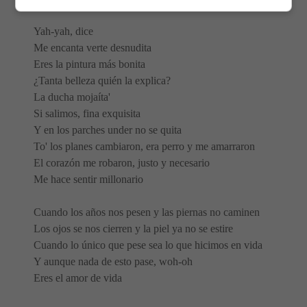
Yah-yah, dice
Me encanta verte desnudita
Eres la pintura más bonita
¿Tanta belleza quién la explica?
La ducha mojaíta'
Si salimos, fina exquisita
Y en los parches under no se quita
To' los planes cambiaron, era perro y me amarraron
El corazón me robaron, justo y necesario
Me hace sentir millonario
Cuando los años nos pesen y las piernas no caminen
Los ojos se nos cierren y la piel ya no se estire
Cuando lo único que pese sea lo que hicimos en vida
Y aunque nada de esto pase, woh-oh
Eres el amor de vida