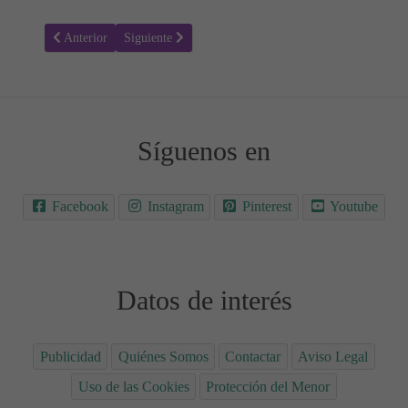
Artículo anterior: Letra y vídeo de la canción, Rojo, de J. Balvin
Artículo siguiente: Letra y vídeo de, Mi luz, de Pastora
Anterior
Siguiente
Síguenos en
Facebook
Instagram
Pinterest
Youtube
Datos de interés
Publicidad
Quiénes Somos
Contactar
Aviso Legal
Uso de las Cookies
Protección del Menor