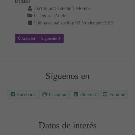
Detalles
Escrito por:
Estefanía Morera
Categoría:
Adele
Última actualización: 03 Noviembre 2015
Artículo anterior: Hello - Adele, Letra y Vídeo de la Canción
Artículo siguiente: Skyfall - Adele, Letra y Vídeo de l
Anterior
Siguiente
Síguenos en
Facebook
Instagram
Pinterest
Youtube
Datos de interés