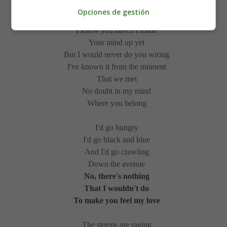
To make you feel my love
Opciones de gestión
I know you haven't made
Your mind up yet
But I would never do you wrong
I've known it from the moment
That we met
No doubt in my mind
Where you belong
I'd go hungry
I'd go black and blue
And I'd go crawling
Down the avenue
No, there's nothing
That I wouldn't do
To make you feel my love
The storms are raging