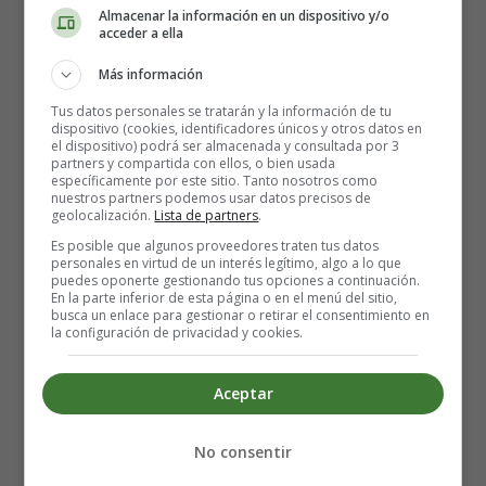
Almacenar la información en un dispositivo y/o
acceder a ella
Más información
Tus datos personales se tratarán y la información de tu
dispositivo (cookies, identificadores únicos y otros datos en
el dispositivo) podrá ser almacenada y consultada por 3
partners y compartida con ellos, o bien usada
específicamente por este sitio. Tanto nosotros como
nuestros partners podemos usar datos precisos de
When the rain
geolocalización.
Lista de partners
.
Is blowing in your face
Es posible que algunos proveedores traten tus datos
personales en virtud de un interés legítimo, algo a lo que
And the whole world, Is on your case
puedes oponerte gestionando tus opciones a continuación.
I could offer you, a warm embrace
En la parte inferior de esta página o en el menú del sitio,
busca un enlace para gestionar o retirar el consentimiento en
To make you feel my love
la configuración de privacidad y cookies.
When the evening shadows
Aceptar
And the stars appear
And there is no one there
To dry your tears
No consentir
I could hold you, for a million years