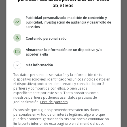
objetivos:
Publicidad personalizada, medición de contenido y
publicidad, investigación de audiencia y desarrollo de
Ecografía de Salvador
servicios
Contenido personalizado
Nicolás
Almacenar la información en un dispositivo y/o
acceder a ella
Eco de Bebé - Fotos gratis de
Más información
Tus datos personales se tratarán y la información de tu
ecografías en 3D y 4D.
dispositivo (cookies, identificadores únicos y otros datos en
el dispositivo) podrá ser almacenada y consultada por 3
partners y compartida con ellos, o bien usada
específicamente por este sitio. Tanto nosotros como
Ecografía
con
16 semanas de gestación
, de Salvador
nuestros partners podemos usar datos precisos de
Nicolás, pesa 169 gramos. Su mamá lo espera muy feliz.
geolocalización.
Lista de partners
.
Es posible que algunos proveedores traten tus datos
personales en virtud de un interés legítimo, algo a lo que
puedes oponerte gestionando tus opciones a continuación.
En la parte inferior de esta página o en el menú del sitio,