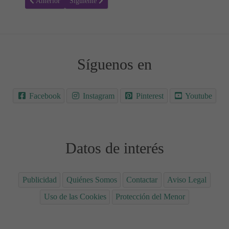
Artículo anterior: Ecografía de Gabriel con 21 Semanas de Gestació
Artículo siguiente: Ecografía de Alejandro con 20 Sem
Anterior
Siguiente
Síguenos en
Facebook
Instagram
Pinterest
Youtube
Datos de interés
Publicidad
Quiénes Somos
Contactar
Aviso Legal
Uso de las Cookies
Protección del Menor