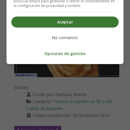
busca un enlace para gestionar o retirar el consentimiento en
la configuración de privacidad y cookies.
Aceptar
No consentir
Opciones de gestión
Detalles
Escrito por:
Estefanía Morera
Categoría:
Vuestras Ecografías en 3D y 4D -
Galería de imágenes
Última actualización: 18 Noviembre 2014