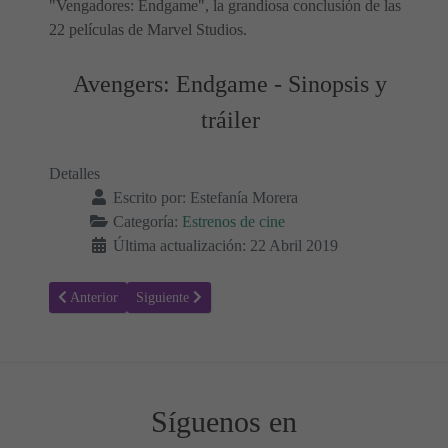
"Vengadores: Endgame", la grandiosa conclusión de las
22 películas de Marvel Studios.
Avengers: Endgame - Sinopsis y
tráiler
Detalles
Escrito por:
Estefanía Morera
Categoría:
Estrenos de cine
Última actualización: 22 Abril 2019
Artículo anterior: Estreno de la película, Hellboy - Sinopsis y Traile
Artículo siguiente: La importancia de llamarse Oscar W
Anterior
Siguiente
Síguenos en