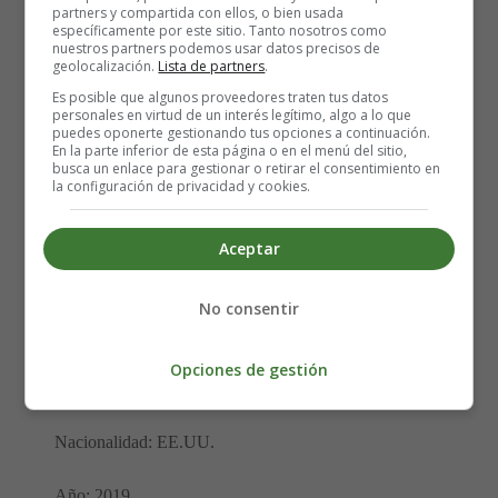
partners y compartida con ellos, o bien usada
específicamente por este sitio. Tanto nosotros como
nuestros partners podemos usar datos precisos de
geolocalización.
Lista de partners
.
Es posible que algunos proveedores traten tus datos
personales en virtud de un interés legítimo, algo a lo que
puedes oponerte gestionando tus opciones a continuación.
En la parte inferior de esta página o en el menú del sitio,
busca un enlace para gestionar o retirar el consentimiento en
la configuración de privacidad y cookies.
Aceptar
Dirección: Anthony Russo y Joe Russo.
No consentir
Actores: Robert Downey Jr., Chris Evans, Brie Larson,
Josh Brolin, Chris Hemsworth, Jeremy Renner, Scarlett
Opciones de gestión
Johansson y Chadwick Boseman.
Nacionalidad: EE.UU.
Año: 2019