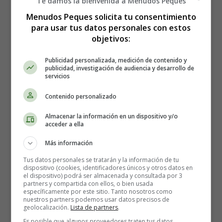
Te damos la bienvenida a Menudos Peques
Menudos Peques solicita tu consentimiento
para usar tus datos personales con estos
objetivos:
Publicidad personalizada, medición de contenido y
publicidad, investigación de audiencia y desarrollo de
servicios
Contenido personalizado
Almacenar la información en un dispositivo y/o
acceder a ella
Más información
Tus datos personales se tratarán y la información de tu
dispositivo (cookies, identificadores únicos y otros datos en
el dispositivo) podrá ser almacenada y consultada por 3
partners y compartida con ellos, o bien usada
Estreno en España de la
específicamente por este sitio. Tanto nosotros como
nuestros partners podemos usar datos precisos de
película Underworld: Guerras
geolocalización.
Lista de partners
.
Es posible que algunos proveedores traten tus datos