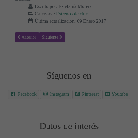
Escrito por:
Estefanía Morera
Categoría:
Estrenos de cine
Última actualización: 09 Enero 2017
Artículo anterior: La autopsia de Jane Doe - Sinopsis y Trailer - Est
Artículo siguiente: Orm en el reino de las nieves - Sino
Anterior
Siguiente
Síguenos en
Facebook
Instagram
Pinterest
Youtube
Datos de interés