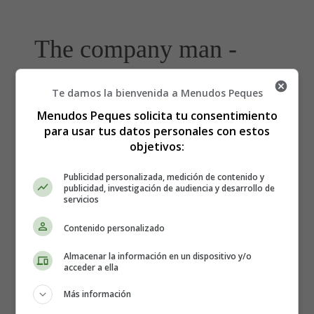
The company man -
Estrenos de Cine
Te damos la bienvenida a Menudos Peques
Menudos Peques solicita tu consentimiento
para usar tus datos personales con estos
Estreno de la película "The
objetivos:
company man"
Publicidad personalizada, medición de contenido y
publicidad, investigación de audiencia y desarrollo de
servicios
Director:
John Wells
Intérpretes:
Ben Affleck, Kevin Costner, Maria
Contenido personalizado
Bello, Tommy Lee Jones, Chris Cooper
Almacenar la información en un dispositivo y/o
País: USA
acceder a ella
Año: 2010.
Más información
Fecha de estreno: 01-04-2011
Duración: 109 min.