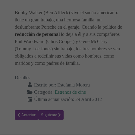
Bobby Walker (Ben Affleck) vive el sueño americano:
tiene un gran trabajo, una hermosa familia, un
deslumbrante Porsche en el garaje. Cuando la política de
reducción de personal
lo deja a él y a sus compañeros
Phil Woodward (Chris Cooper) y Gene McClary
(Tommy Lee Jones) sin trabajo, los tres hombres se ven
obligados a redefinir sus vidas como hombres, como
maridos y como padres de familia.
Detalles
Escrito por:
Estefanía Morera
Categoría:
Estrenos de cine
Última actualización: 29 Abril 2012
Artículo anterior: Sin límites - Estrenos de Cine
Artículo siguiente: Esta abuela es mi padre - Estrenos 
Anterior
Siguiente