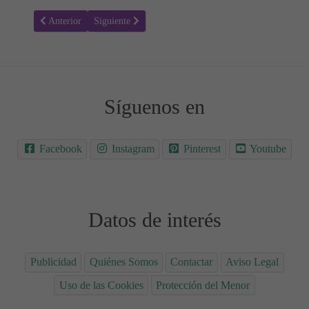
Artículo anterior: Magic Mike XXL - Estrenos de Cine
Artículo siguiente: Los Minions - Estrenos de Cine
Anterior
Siguiente
Síguenos en
Facebook
Instagram
Pinterest
Youtube
Datos de interés
Publicidad
Quiénes Somos
Contactar
Aviso Legal
Uso de las Cookies
Protección del Menor