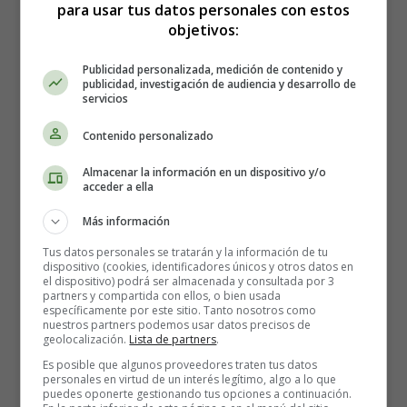
para usar tus datos personales con estos
objetivos:
Publicidad personalizada, medición de contenido y
publicidad, investigación de audiencia y desarrollo de
servicios
Contenido personalizado
Almacenar la información en un dispositivo y/o
acceder a ella
Estreno en España de la
Más información
película Terminator: Génesis
Tus datos personales se tratarán y la información de tu
dispositivo (cookies, identificadores únicos y otros datos en
el dispositivo) podrá ser almacenada y consultada por 3
partners y compartida con ellos, o bien usada
específicamente por este sitio. Tanto nosotros como
Dirección:
Alan Taylor
nuestros partners podemos usar datos precisos de
Reparto:
Emilia Clarke, Jason Clarke, Jai Courtney,
geolocalización.
Lista de partners
.
Arnold Schwarzenegger
, J.K. Simmons, Lee Byung-
Es posible que algunos proveedores traten tus datos
Hun, Matt Smith y Sandrine Holt
personales en virtud de un interés legítimo, algo a lo que
puedes oponerte gestionando tus opciones a continuación.
Nacionalidades: USA