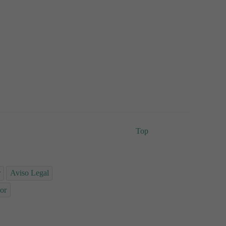
Top
r
Aviso Legal
or