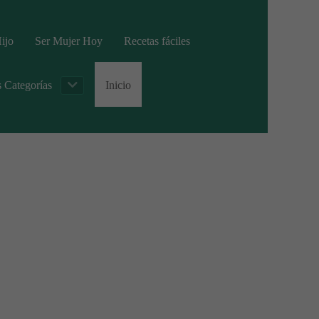
ijo
Ser Mujer Hoy
Recetas fáciles
s Categorías
Inicio