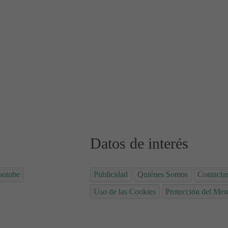
ailer
psis y Trailer
Datos de interés
outube
Publicidad
Quiénes Somos
Contacta
Uso de las Cookies
Protección del Men