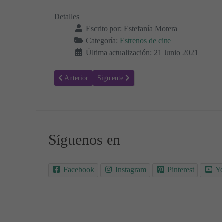
Detalles
Escrito por:
Estefanía Morera
Categoría:
Estrenos de cine
Última actualización: 21 Junio 2021
Artículo anterior: El otro guardaespaldas 2 - Sinopsis y Tr
Artículo siguiente: El poeta y el espía - Sino
Anterior
Siguiente
Síguenos en
Facebook
Instagram
Pinterest
Y