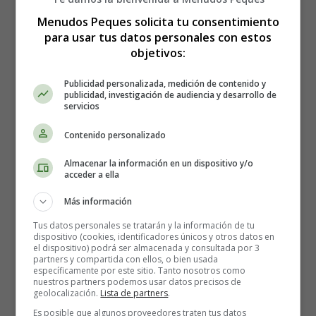
Menudos Peques solicita tu consentimiento
para usar tus datos personales con estos
objetivos:
Publicidad personalizada, medición de contenido y
publicidad, investigación de audiencia y desarrollo de
servicios
Contenido personalizado
Almacenar la información en un dispositivo y/o
acceder a ella
Más información
Estreno en España de la
Tus datos personales se tratarán y la información de tu
dispositivo (cookies, identificadores únicos y otros datos en
película El Puente de los
el dispositivo) podrá ser almacenada y consultada por 3
partners y compartida con ellos, o bien usada
específicamente por este sitio. Tanto nosotros como
Espías
nuestros partners podemos usar datos precisos de
geolocalización.
Lista de partners
.
Es posible que algunos proveedores traten tus datos