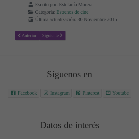
Escrito por:
Estefanía Morera
Categoría:
Estrenos de cine
Última actualización: 30 Noviembre 2015
Artículo anterior: Un Paseo por el Bosque - Estrenos de Cine
Artículo siguiente: Los Tres Reyes Malos - Estrenos d
Anterior
Siguiente
Síguenos en
Facebook
Instagram
Pinterest
Youtube
Datos de interés