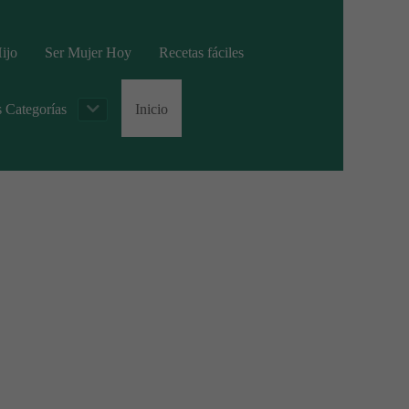
ijo
Ser Mujer Hoy
Recetas fáciles
s Categorías
Inicio