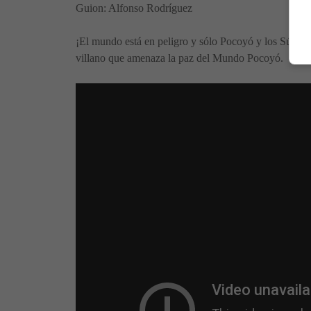
Guion: Alfonso Rodríguez
¡El mundo está en peligro y sólo Pocoyó y los Súper 
villano que amenaza la paz del Mundo Pocoyó.