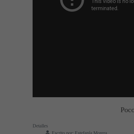
Poco
Detalles
Escrito por:
Estefanía Morera