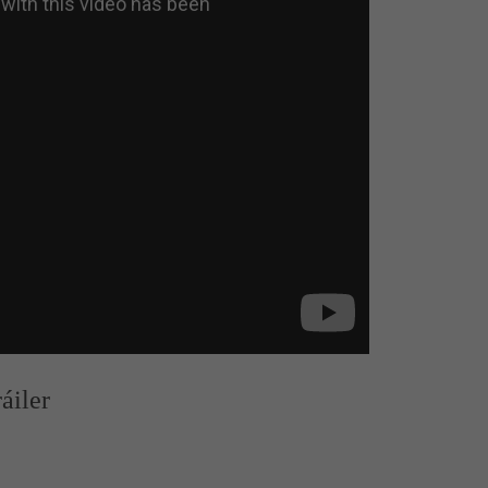
áiler