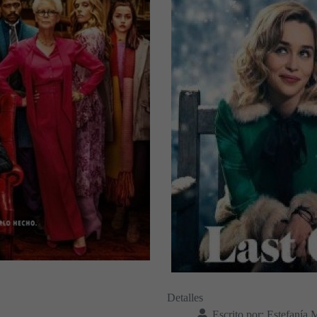
Detalles
Escrito por:
Estefanía 