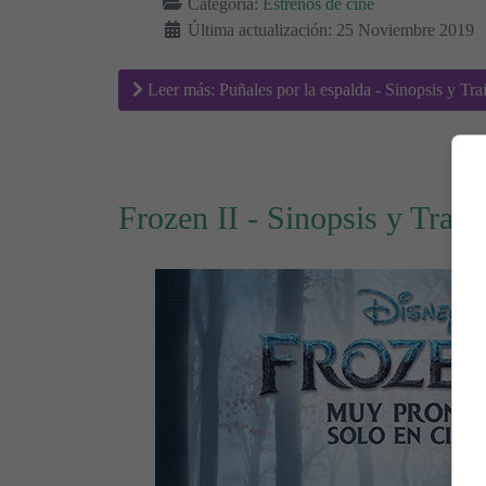
Categoría:
Estrenos de cine
Última actualización: 25 Noviembre 2019
Leer más: Puñales por la espalda - Sinopsis y Trai
Frozen II - Sinopsis y Traile