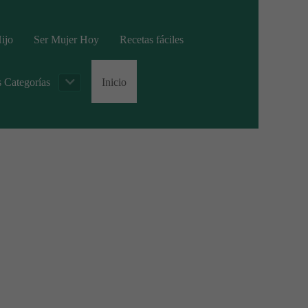
ijo
Ser Mujer Hoy
Recetas fáciles
s Categorías
Inicio