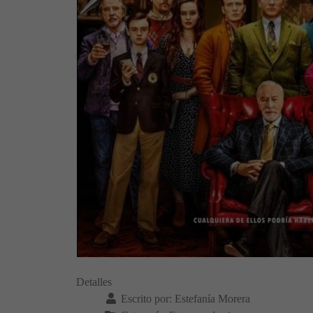
Detalles
Escrito por:
Estefanía Morera