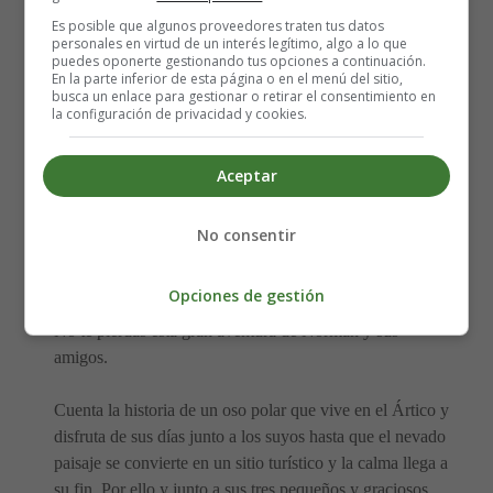
película Norman del norte
Es posible que algunos proveedores traten tus datos
personales en virtud de un interés legítimo, algo a lo que
puedes oponerte gestionando tus opciones a continuación.
Dirección:
Trevor Wall
En la parte inferior de esta página o en el menú del sitio,
Nacionalidades: USA
busca un enlace para gestionar o retirar el consentimiento en
la configuración de privacidad y cookies.
Año: 2016 Fecha de estreno: 01-04-2016
Duración: 86 minutos
Género:
Animación
Aceptar
Guión: Derek Elliott y Jack Donaldson
No consentir
Los animales más animados del mundo, acaban de llegar
a la ciudad y van a resistirlo todo.
Opciones de gestión
No te pierdas esta gran aventura de Norman y sus
amigos.
Cuenta la historia de un oso polar que vive en el Ártico y
disfruta de sus días junto a los suyos hasta que el nevado
paisaje se convierte en un sitio turístico y la calma llega a
su fin. Por ello y junto a sus tres pequeños y graciosos