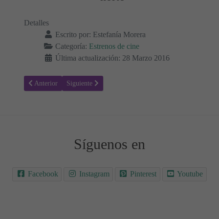
Detalles
Escrito por:
Estefanía Morera
Categoría:
Estrenos de cine
Última actualización: 28 Marzo 2016
Artículo anterior: 3 Generaciones - Sinopsis y Trailer - Estrenos Cin
Artículo siguiente: Mi Gran Boda Griega 2 - Sinopsis y
Anterior
Siguiente
Síguenos en
Facebook
Instagram
Pinterest
Youtube