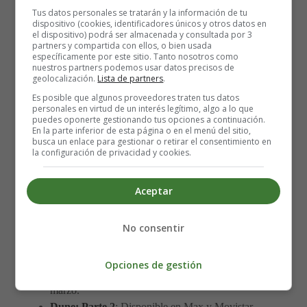
Tus datos personales se tratarán y la información de tu
Dónde Ver las Películas
dispositivo (cookies, identificadores únicos y otros datos en
el dispositivo) podrá ser almacenada y consultada por 3
partners y compartida con ellos, o bien usada
Nominadas
específicamente por este sitio. Tanto nosotros como
nuestros partners podemos usar datos precisos de
geolocalización.
Lista de partners
.
Si aún no has visto algunas de las películas nominadas,
Es posible que algunos proveedores traten tus datos
personales en virtud de un interés legítimo, algo a lo que
aquí te dejamos una guía para que te pongas al día:
puedes oponerte gestionando tus opciones a continuación.
En la parte inferior de esta página o en el menú del sitio,
busca un enlace para gestionar o retirar el consentimiento en
Emilia Pérez
: Actualmente en cines. Disponible en
la configuración de privacidad y cookies.
streaming a partir del 28 de marzo en Movistar Plus+
y Filmin.
Aceptar
The Brutalist
: En cines.
Wicked
: En cines.
Cónclave
: En cines. Próximamente en Movistar
No consentir
Plus+.
A Complete Unknown
: En cines.
Opciones de gestión
Anora
: En cines. Disponible en Filmin desde el 5 de
marzo.
Dune: Parte 2
: Disponible en Max y Movistar