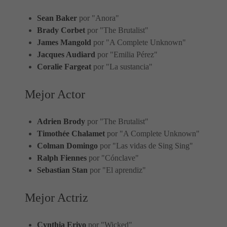
Sean Baker
por "Anora"
Brady Corbet
por "The Brutalist"
James Mangold
por "A Complete Unknown"
Jacques Audiard
por "Emilia Pérez"
Coralie Fargeat
por "La sustancia"
Mejor Actor
Adrien Brody
por "The Brutalist"
Timothée Chalamet
por "A Complete Unknown"
Colman Domingo
por "Las vidas de Sing Sing"
Ralph Fiennes
por "Cónclave"
Sebastian Stan
por "El aprendiz"
Mejor Actriz
Cynthia Erivo
por "Wicked"