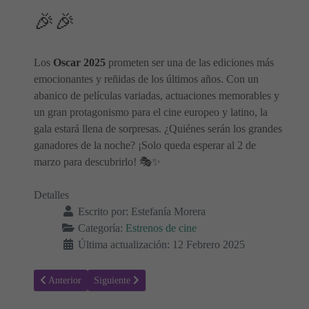
🎉🎉
Los
Oscar 2025
prometen ser una de las ediciones más
emocionantes y reñidas de los últimos años. Con un
abanico de películas variadas, actuaciones memorables y
un gran protagonismo para el cine europeo y latino, la
gala estará llena de sorpresas. ¿Quiénes serán los grandes
ganadores de la noche? ¡Solo queda esperar al 2 de
marzo para descubrirlo! 🎭✨
Detalles
Escrito por:
Estefanía Morera
Categoría:
Estrenos de cine
Última actualización: 12 Febrero 2025
Artículo anterior: Estrenos de Cine en España para Marzo 2025 🎥🍿
Artículo siguiente: Premios Goya 2025: Fechas, Nomin
Anterior
Siguiente