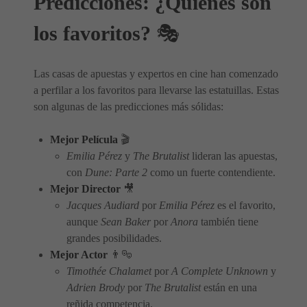
Predicciones: ¿Quiénes son
los favoritos?
🎭
Las casas de apuestas y expertos en cine han comenzado
a perfilar a los favoritos para llevarse las estatuillas. Estas
son algunas de las predicciones más sólidas:
Mejor Película
🎬
Emilia Pérez
y
The Brutalist
lideran las apuestas,
con
Dune: Parte 2
como un fuerte contendiente.
Mejor Director
🎥
Jacques Audiard
por
Emilia Pérez
es el favorito,
aunque
Sean Baker
por
Anora
también tiene
grandes posibilidades.
Mejor Actor
👨‍🎭
Timothée Chalamet
por
A Complete Unknown
y
Adrien Brody
por
The Brutalist
están en una
reñida competencia.