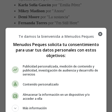
Karla Sofía Gascón
por "Emilia Pérez"
Mikey Madison
por "Anora"
Demi Moore
por "La sustancia"
Fernanda Torres
por "I'm Still Here"
Participación Española
Te damos la bienvenida a Menudos Peques
Menudos Peques solicita tu consentimiento
Destacada
para usar tus datos personales con estos
objetivos:
La actriz española
Karla Sofía Gascón
ha hecho historia
Publicidad personalizada, medición de contenido y
al ser nominada a Mejor Actriz por su papel en "Emilia
publicidad, investigación de audiencia y desarrollo de
servicios
Pérez", convirtiéndose en la primera actriz trans española
en lograr esta distinción.
Contenido personalizado
Además, nuestra querida
Penélope Cruz
será una de las
Almacenar la información en un dispositivo y/o
acceder a ella
presentadoras de la gala, sumando así su séptima
participación en la entrega de premios.
Más información