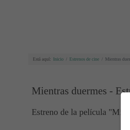
Está aquí:
Inicio
Estrenos de cine
Mientras duer
Mientras duermes - Est
Estreno de la película "Mie