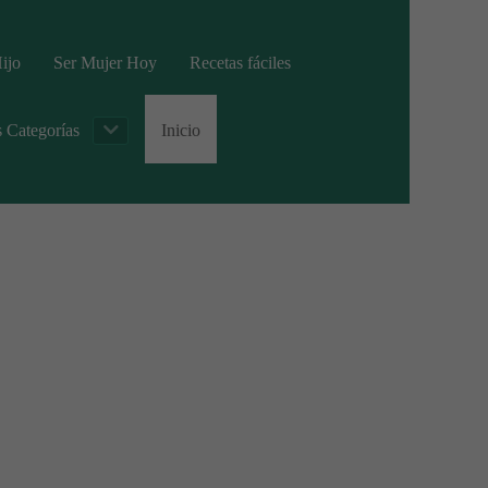
ijo
Ser Mujer Hoy
Recetas fáciles
s Categorías
Inicio