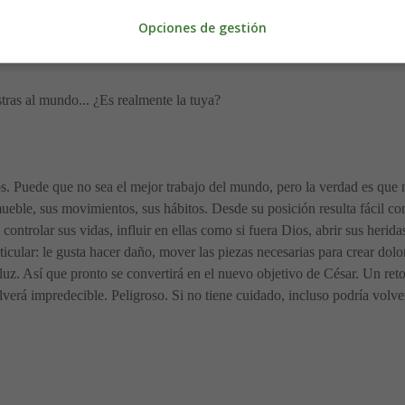
Opciones de gestión
tras al mundo... ¿Es realmente la tuya?
os. Puede que no sea el mejor trabajo del mundo, pero la verdad es que n
ueble, sus movimientos, sus hábitos. Desde su posición resulta fácil cont
 controlar sus vidas, influir en ellas como si fuera Dios, abrir sus herid
icular: le gusta hacer daño, mover las piezas necesarias para crear dolo
de luz. Así que pronto se convertirá en el nuevo objetivo de César. Un r
erá impredecible. Peligroso. Si no tiene cuidado, incluso podría volver