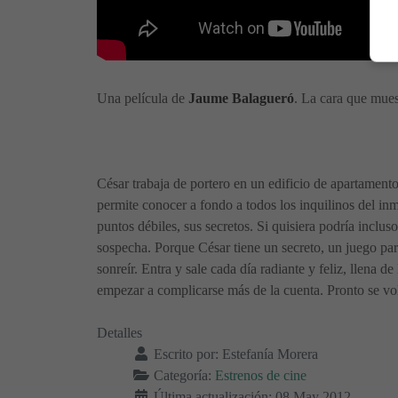
Una película de
Jaume Balagueró
. La cara que mues
César trabaja de portero en un edificio de apartament
permite conocer a fondo a todos los inquilinos del inm
puntos débiles, sus secretos. Si quisiera podría incluso
sospecha. Porque César tiene un secreto, un juego part
sonreír. Entra y sale cada día radiante y feliz, llena 
empezar a complicarse más de la cuenta. Pronto se volv
Detalles
Escrito por:
Estefanía Morera
Categoría:
Estrenos de cine
Última actualización: 08 May 2012