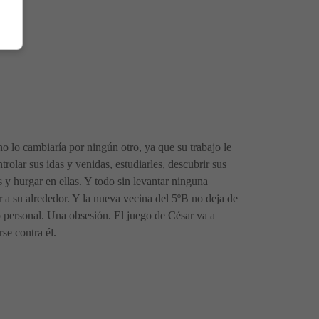
o lo cambiaría por ningún otro, ya que su trabajo le
rolar sus idas y venidas, estudiarles, descubrir sus
as y hurgar en ellas. Y todo sin levantar ninguna
r a su alrededor. Y la nueva vecina del 5ºB no deja de
eto personal. Una obsesión. El juego de César va a
se contra él.