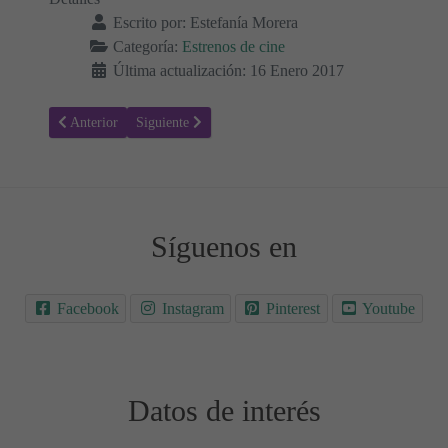
Escrito por:
Estefanía Morera
Categoría:
Estrenos de cine
Última actualización: 16 Enero 2017
Artículo anterior: La luz entre los océanos - Sinopsis y Trailer - Est
Artículo siguiente: xXx: Reactivado - Sinopsis y Traile
Anterior
Siguiente
Síguenos en
Facebook
Instagram
Pinterest
Youtube
Datos de interés