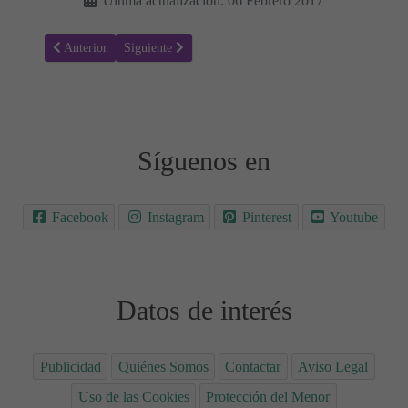
Última actualización: 06 Febrero 2017
Artículo anterior: Rings - Sinopsis y Trailer - Estrenos de cine
Artículo siguiente: Moonlight - Sinopsis y Trailer - Es
Anterior
Siguiente
Síguenos en
Facebook
Instagram
Pinterest
Youtube
Datos de interés
Publicidad
Quiénes Somos
Contactar
Aviso Legal
Uso de las Cookies
Protección del Menor