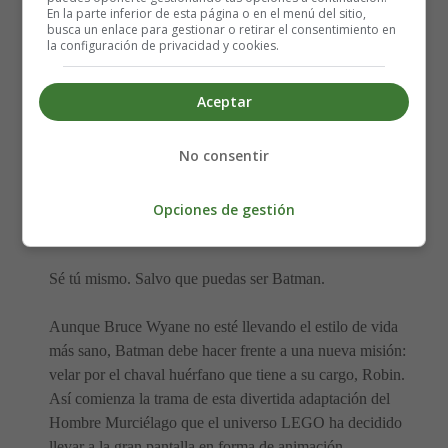
película
En la parte inferior de esta página o en el menú del sitio,
busca un enlace para gestionar o retirar el consentimiento en
la configuración de privacidad y cookies.
Dirección:
Chris McKay
Nacionalidades: USA
Aceptar
Año: 2017
Fecha de estreno: 10-02-2017
No consentir
Duración: 90 minutos
Género:
Animación
Guion: Seth Grahame-Smith
Opciones de gestión
Música: Lorne Balfe
Sé tú mismo. Salvo que puedas ser Batman.
Aunque Bruce Wyane no esté llevando el estilo de vida
más sano, Batman debe hacer frente a una nueva misión:
velar por el chaval huérfano que tiene a su cargo, Robin.
Así comienza la trama de esta divertida adaptación del
Hombre Murciélago que el universo LEGO ha decidido
llevar a la gran pantalla en forma de animación.