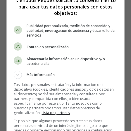
Menudos Peques solicita tu consentimiento
para usar tus datos personales con estos
objetivos:
Publicidad personalizada, medición de contenido y
publicidad, investigación de audiencia y desarrollo de
servicios
Contenido personalizado
Almacenar la información en un dispositivo y/o
acceder a ella
Más información
Tus datos personales se tratarán y la información de tu
dispositivo (cookies, identificadores únicos y otros datos en
el dispositivo) podrá ser almacenada y consultada por 3
partners y compartida con ellos, o bien usada
específicamente por este sitio. Tanto nosotros como
Estreno en España de la
nuestros partners podemos usar datos precisos de
geolocalización.
Lista de partners
.
película LEGO Batman, la
Es posible que algunos proveedores traten tus datos
personales en virtud de un interés legítimo, algo a lo que
puedes oponerte gestionando tus opciones a continuación.