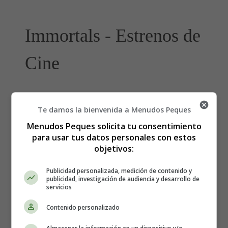
Immortals - Estrenos de
Cine
Estreno de la película
Te damos la bienvenida a Menudos Peques
"Inmortals"
Menudos Peques solicita tu consentimiento
para usar tus datos personales con estos
objetivos:
Director:
Tarsem Singh
Intérpretes:
Henry Cavill, Mickey Rourke, Luke
Publicidad personalizada, medición de contenido y
Evans, John Hurt, Freida Pinto, Stephen Dorff
publicidad, investigación de audiencia y desarrollo de
servicios
País: USA
Año: 2011
Contenido personalizado
Fecha de estreno: 23-12-2011
Género: Acción