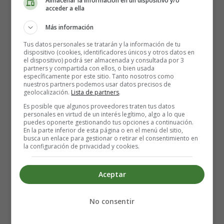
Almacenar la información en un dispositivo y/o
acceder a ella
Más información
Tus datos personales se tratarán y la información de tu
dispositivo (cookies, identificadores únicos y otros datos en
el dispositivo) podrá ser almacenada y consultada por 3
partners y compartida con ellos, o bien usada
específicamente por este sitio. Tanto nosotros como
nuestros partners podemos usar datos precisos de
geolocalización.
Lista de partners
.
Es posible que algunos proveedores traten tus datos
personales en virtud de un interés legítimo, algo a lo que
puedes oponerte gestionando tus opciones a continuación.
En la parte inferior de esta página o en el menú del sitio,
busca un enlace para gestionar o retirar el consentimiento en
la configuración de privacidad y cookies.
Aceptar
Posee muchas mujeres... Posee muchas armas... Ha
No consentir
removido todas las piedras, que vosotros adoráis.