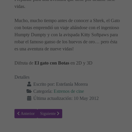
vidas.
Mucho, mucho tiempo antes de conocer a Shrek, el Gato
con botas emprendió un viaje aliándose con el ingenioso
Humpty Dumpty y con la avispada Kitty Softpaws para
robar el famoso ganso de los huevos de oro… pero ésta
es una aventura de nueve vidas!
Difruta de
El gato con Botas
en 2D y 3D
Detalles
Escrito por:
Estefanía Morera
Categoría:
Estrenos de cine
Última actualización: 10 May 2012
Artículo anterior: In Time - Estrenos de cine
Artículo siguiente: One Day, la nueva película de Ann
Anterior
Siguiente