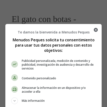
El gato con botas -
Estrenos de cine
Te damos la bienvenida a Menudos Peques
Menudos Peques solicita tu consentimiento
para usar tus datos personales con estos
Estreno de la película "El
objetivos:
Gato con Botas"
Publicidad personalizada, medición de contenido y
publicidad, investigación de audiencia y desarrollo de
servicios
Director: Chris Miller
Contenido personalizado
Año: 2011
Fecha de estreno: 25-11-2011
Almacenar la información en un dispositivo y/o
Género:
Animación
acceder a ella
Voces V.O.:
Antonio Banderas, Salma Hayek,
Más información
Zach Galifianakis, Billy Bob Thornton, Benicio