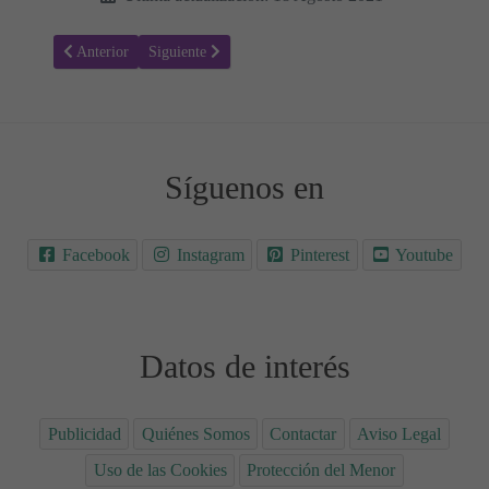
Artículo anterior: Ice Road - Sinopsis y Trailer
Artículo siguiente: Snake Eyes: El origen - Sinopsis y 
Anterior
Siguiente
Síguenos en
Facebook
Instagram
Pinterest
Youtube
Datos de interés
Publicidad
Quiénes Somos
Contactar
Aviso Legal
Uso de las Cookies
Protección del Menor