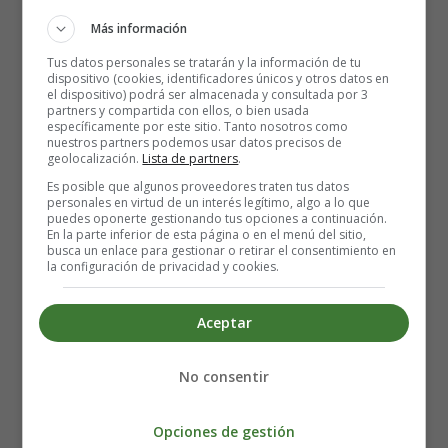
Más información
Tus datos personales se tratarán y la información de tu
dispositivo (cookies, identificadores únicos y otros datos en
el dispositivo) podrá ser almacenada y consultada por 3
Título original: Free Guy
partners y compartida con ellos, o bien usada
específicamente por este sitio. Tanto nosotros como
nuestros partners podemos usar datos precisos de
Dirección: Shawn Levy
geolocalización.
Lista de partners
.
Es posible que algunos proveedores traten tus datos
Actores: Ryan Reynolds, Jodie Comer, Lil Rel Howery,
personales en virtud de un interés legítimo, algo a lo que
puedes oponerte gestionando tus opciones a continuación.
Taika Waititi, Joe Keery, Utkarsh Ambudkar, Channing
En la parte inferior de esta página o en el menú del sitio,
Tatum, Owen Burke, Britne Oldford, Aaron W Reed,
busca un enlace para gestionar o retirar el consentimiento en
la configuración de privacidad y cookies.
Jamaal Burcher, Sophie Levy, Kayla Rae Vesce, David
Arthur Sousa, Patrick Vincent Curran
Aceptar
Nacionalidad:
USA
No consentir
Año: 2021
Opciones de gestión
Fecha de estreno: 13-08-2021