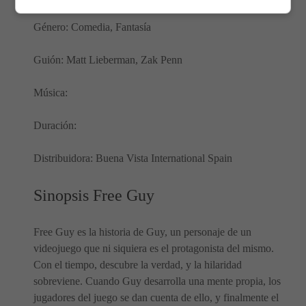
Género: Comedia, Fantasía
Guión: Matt Lieberman, Zak Penn
Música:
Duración:
Distribuidora: Buena Vista International Spain
Sinopsis Free Guy
Free Guy es la historia de Guy, un personaje de un
videojuego que ni siquiera es el protagonista del mismo.
Con el tiempo, descubre la verdad, y la hilaridad
sobreviene. Cuando Guy desarrolla una mente propia, los
jugadores del juego se dan cuenta de ello, y finalmente el