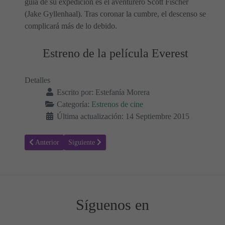
guía de su expedición es el aventurero Scott Fischer
(Jake Gyllenhaal). Tras coronar la cumbre, el descenso se
complicará más de lo debido.
Estreno de la película Everest
Detalles
Escrito por:
Estefanía Morera
Categoría:
Estrenos de cine
Última actualización: 14 Septiembre 2015
Artículo anterior: Francisco: El Padre Jorge - Estrenos de Cine
Artículo siguiente: El Corredor del Laberinto: Las Pru
Anterior
Siguiente
Síguenos en