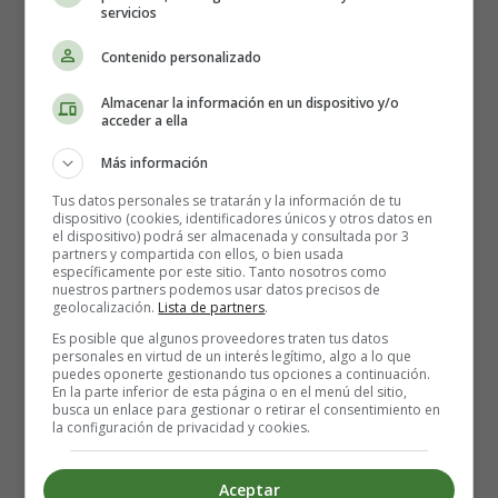
servicios
Estreno en España de la
Contenido personalizado
película Everest
Almacenar la información en un dispositivo y/o
acceder a ella
Dirección:
Baltasar Kormákur
Más información
Reparto:
Jason Clarke, Josh Brolin, Jake Gyllenhaal,
Tus datos personales se tratarán y la información de tu
John Hawkes, Robin Wright
, Keira Knightley, Sam
dispositivo (cookies, identificadores únicos y otros datos en
Worthington, Emily Watson, Elizabeth Debicki, Michael
el dispositivo) podrá ser almacenada y consultada por 3
partners y compartida con ellos, o bien usada
Kelly y Martin Henderson
específicamente por este sitio. Tanto nosotros como
Nacionalidades: Gran Bretaña
nuestros partners podemos usar datos precisos de
geolocalización.
Lista de partners
.
Año: 2015
Es posible que algunos proveedores traten tus datos
Fecha de estreno: 18-09-2015
personales en virtud de un interés legítimo, algo a lo que
Duración: 121 minutos
puedes oponerte gestionando tus opciones a continuación.
En la parte inferior de esta página o en el menú del sitio,
Género:
Aventuras
busca un enlace para gestionar o retirar el consentimiento en
Guión: Lem Dobbs y William Nicholson
la configuración de privacidad y cookies.
Fotografía: Salvatore Totino
Música: Dario Marianelli
Aceptar