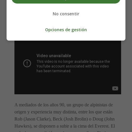
La temperatura desciende hasta los -40ºC.
No consentir
Los niveles de oxigeno caen un 60%.
Nada puede prepararte para ello.
Opciones de gestión
A mediados de los años 90, un grupo de alpinistas de
origen y experiencia muy distinta, entre los que están
Rob (Jason Clarke), Beck (Josh Brolin) o Doug (John
Hawkes), se disponen a subir a la cima del Everest. El