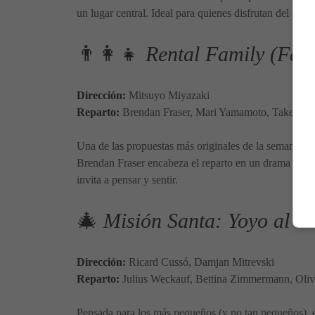
un lugar central. Ideal para quienes disfrutan del cin
👨‍👩‍👧
Rental Family (Fami
Dirección:
Mitsuyo Miyazaki
Reparto:
Brendan Fraser, Mari Yamamoto, Takehiro 
Una de las propuestas más originales de la semana. Es
Brendan Fraser encabeza el reparto en un drama que ref
invita a pensar y sentir.
🎄
Misión Santa: Yoyo al re
Dirección:
Ricard Cussó, Damjan Mitrevski
Reparto:
Julius Weckauf, Bettina Zimmermann, Oliv
Pensada para los más pequeños (y no tan pequeños), es