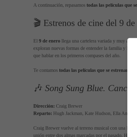
A continuación, repasamos
todas las películas que 
🎬 Estrenos de cine del 9 d
El
9 de enero
llega una cartelera variada y muy atract
exploran nuevas formas de entender la familia y la me
que hablar en los primeros compases del año.
Te contamos
todas las películas que se estrenan el
🎶
Song Sung Blue. Canció
Dirección:
Craig Brewer
Reparto:
Hugh Jackman, Kate Hudson, Ella Anders
Craig Brewer vuelve al terreno musical con una histo
unión entre dos almas marcadas por el pasado. Hugh 