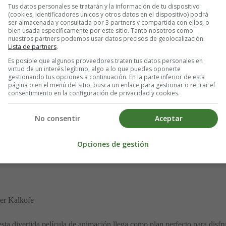
Tus datos personales se tratarán y la información de tu dispositivo
e musical con corazón.
(cookies, identificadores únicos y otros datos en el dispositivo) podrá
ser almacenada y consultada por 3 partners y compartida con ellos, o
bien usada específicamente por este sitio. Tanto nosotros como
lia de alquiler)
nuestros partners podemos usar datos precisos de geolocalización.
Lista de partners
.
Es posible que algunos proveedores traten tus datos personales en
virtud de un interés legítimo, algo a lo que puedes oponerte
gestionando tus opciones a continuación. En la parte inferior de esta
Hira
página o en el menú del sitio, busca un enlace para gestionar o retirar el
consentimiento en la configuración de privacidad y cookies.
ta película explora el fenómeno japonés de las familias de alquiler a t
lexiona sobre la soledad, los vínculos emocionales y el significado rea
No consentir
Aceptar
Opciones de gestión
scate
er Kalkofe
ta divertida película de animación llega como plan perfecto para disfru