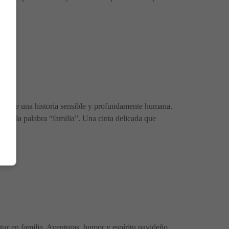
ravés de una historia sensible y profundamente humana.
l de la palabra “familia”. Una cinta delicada que
tar en familia. Aventuras, humor y espíritu navideño