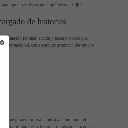
s para que no se te escape ningún estreno. 🍿✨
argado de historias
, animación familiar, acción y hasta historias que
gio internacional, estos estrenos prometen dar mucho
ico que gira en torno a la música como punto de
undas oportunidades y los sueños aplazados ocupan