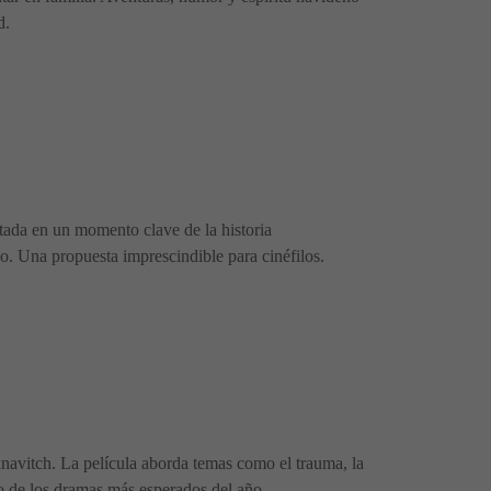
d.
tada en un momento clave de la historia
go. Una propuesta imprescindible para cinéfilos.
knavitch. La película aborda temas como el trauma, la
no de los dramas más esperados del año.