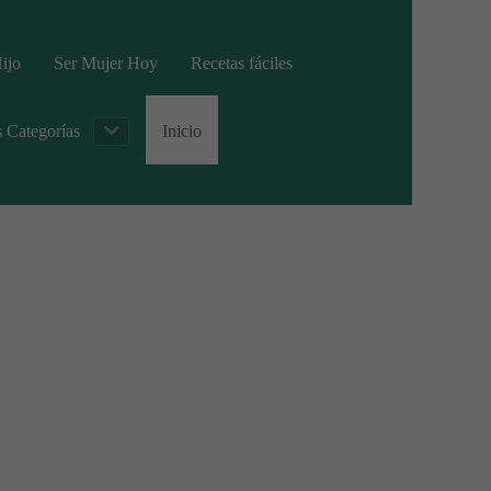
ijo
Ser Mujer Hoy
Recetas fáciles
s Categorías
Inicio