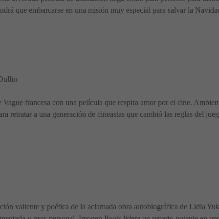
endrá que embarcarse en una misión muy especial para salvar la Navida
ullin
e Vague francesa con una película que respira amor por el cine. Ambien
ara retratar a una generación de cineastas que cambió las reglas del jue
ción valiente y poética de la aclamada obra autobiográfica de Lidia Yu
fragmentada y muy personal. Imogen Poots lidera un reparto potente en u