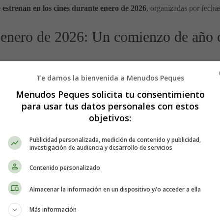
se estrenan en los cines durante enero de 2026
, organizadas por fecha
e enero de 2026: Un comienzo de año c
iva, con propuestas para todos los gustos: dramas intensos, cine de autor
moria. Desde grandes estrellas de Hollywood hasta directores de presti
Te damos la bienvenida a Menudos Peques
Menudos Peques solicita tu consentimiento
para usar tus datos personales con estos
 9 de enero de 2026
y por qué merece la pena tenerlas en el radar.
objetivos:
n para dos
Publicidad personalizada, medición de contenido y publicidad,
investigación de audiencia y desarrollo de servicios
Contenido personalizado
on
Almacenar la información en un dispositivo y/o acceder a ella
ria cargada de emoción y nostalgia.
Song Sung Blue
es un drama románt
Más información
Jackman y Kate Hudson protagonizan este relato íntimo, donde las seg