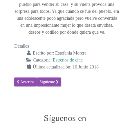
pueblo para vender su casa, y su vuelta provoca una
sorpresa para todos. Ya que cuando se fue del pueblo, era
una adolescente poco agraciada pero vuelve convertida
en una impresionante mujer lo que desata envidias,
deseos y cotilleo por donde quiera que va.
Detalles
Escrito por:
Estefanía Morera
Categoría:
Estrenos de cine
Última actualización: 10 Junio 2018
Artículo anterior: Estreno de la película: Aita
Artículo siguiente: Estreno de la película: Nagore
Anterior
Siguiente
Síguenos en