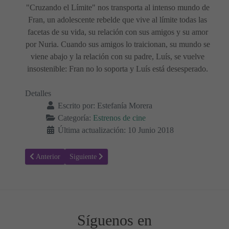
"Cruzando el Límite" nos transporta al intenso mundo de
Fran, un adolescente rebelde que vive al límite todas las
facetas de su vida, su relación con sus amigos y su amor
por Nuria. Cuando sus amigos lo traicionan, su mundo se
viene abajo y la relación con su padre, Luís, se vuelve
insostenible: Fran no lo soporta y Luís está desesperado.
Detalles
Escrito por:
Estefanía Morera
Categoría:
Estrenos de cine
Última actualización: 10 Junio 2018
Artículo anterior: Estreno de la película: Los otros dos
Artículo siguiente: Estreno de la película: Aita
Anterior
Siguiente
Síguenos en