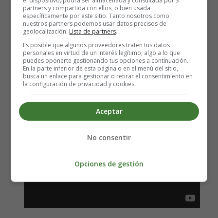
el dispositivo) podrá ser almacenada y consultada por 3
partners y compartida con ellos, o bien usada
específicamente por este sitio. Tanto nosotros como
País:
España
nuestros partners podemos usar datos precisos de
geolocalización.
Lista de partners
.
Año:
2010
Es posible que algunos proveedores traten tus datos
personales en virtud de un interés legítimo, algo a lo que
puedes oponerte gestionando tus opciones a continuación.
Estreno:
12-11-2010
En la parte inferior de esta página o en el menú del sitio,
busca un enlace para gestionar o retirar el consentimiento en
la configuración de privacidad y cookies.
Aceptar
No consentir
Opciones de gestión