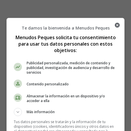
Estreno de la película:
Te damos la bienvenida a Menudos Peques
Cruzando el límite
Menudos Peques solicita tu consentimiento
para usar tus datos personales con estos
objetivos:
Cruzando el límite
Publicidad personalizada, medición de contenido y
publicidad, investigación de audiencia y desarrollo de
Director/a:
Xavi Giménez
servicios
Contenido personalizado
Intérpretes:
Adolfo Fernández, Fernando Guillén
Cuervo, Carlos Kaniowsky, Elena Furiase, Irene
Almacenar la información en un dispositivo y/o
Escolar, Adam Jezierski, Fernando Ramos, Junio
acceder a ella
Valverde, Fermí Reixach, Laura Mañá,Emma
Más información
Vilarasau, Toni Martínez, Ona Casamiquela, Carlos
Cuevas, Silvia Sabaté, Gonzalo Ramos, Eduard
Tus datos personales se tratarán y la información de tu
dispositivo (cookies, identificadores únicos y otros datos en
Farelo, Marcel Borràs