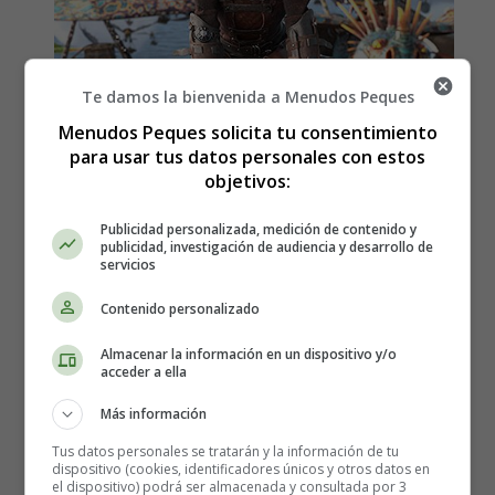
Te damos la bienvenida a Menudos Peques
Menudos Peques solicita tu consentimiento
para usar tus datos personales con estos
objetivos:
Publicidad personalizada, medición de contenido y
Estreno en España de la
publicidad, investigación de audiencia y desarrollo de
servicios
película, Cómo entrenar a tu
Contenido personalizado
dragón 3
Almacenar la información en un dispositivo y/o
acceder a ella
Más información
Tus datos personales se tratarán y la información de tu
dispositivo (cookies, identificadores únicos y otros datos en
el dispositivo) podrá ser almacenada y consultada por 3