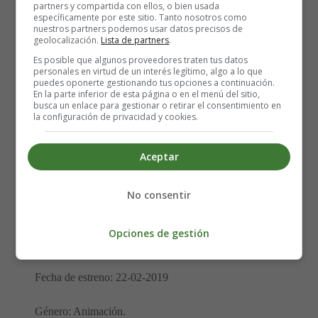
partners y compartida con ellos, o bien usada
específicamente por este sitio. Tanto nosotros como
nuestros partners podemos usar datos precisos de
geolocalización.
Lista de partners
.
Es posible que algunos proveedores traten tus datos
personales en virtud de un interés legítimo, algo a lo que
puedes oponerte gestionando tus opciones a continuación.
En la parte inferior de esta página o en el menú del sitio,
busca un enlace para gestionar o retirar el consentimiento en
Dirección: Dean Deblois
la configuración de privacidad y cookies.
Actores: Jay Baruchel, America Ferrera, F. Murray
Aceptar
Abraham, Cate Blanchett, Gerard Butler, Jonah Hill,
Kristen Wiig y Kit Harington.
No consentir
Nacionalidad: EE.UU.
Opciones de gestión
Año: 2019
Fecha de estreno: 22-02-2019
Género: Animación.