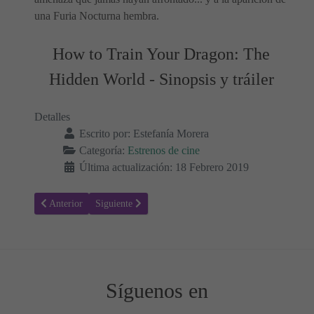
una Furia Nocturna hembra.
How to Train Your Dragon: The
Hidden World - Sinopsis y tráiler
Detalles
Escrito por:
Estefanía Morera
Categoría:
Estrenos de cine
Última actualización: 18 Febrero 2019
Artículo anterior: Larga vida y prosperidad - Sinopsis y Trailer
Artículo siguiente: La rata pirata - Sinopsis y Trailer
Anterior
Siguiente
Síguenos en