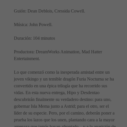
Guión: Dean Deblois, Cressida Cowell.
Música: John Powell.
Duración: 104 minutos
Productora: DreamWorks Animation, Mad Hatter
Entertainment.
Lo que comenzó como la inesperada amistad entre un
joven vikingo y un temible dragón Furia Nocturna se ha
convertido en una épica trilogía que ha recorrido sus
vidas. En esta nueva entrega, Hipo y Desdentao
descubrirán finalmente su verdadero destino: para uno,
gobernar Isla Mema junto a Astrid; para el otro, ser el
líder de su especie. Pero, por el camino, deberán poner a
prueba los lazos que los unen, plantando cara a la mayor
amenaza que jamás hayan afrontado... y a la aparición de