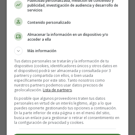
Publicidad personalizada, medición de contenido y
maternidad, el autodescubrimiento y las segundas
publicidad, investigación de audiencia y desarrollo de
servicios
oportunidades.
Contenido personalizado
3.
Desmontando un elefante
Almacenar la información en un dispositivo y/o
acceder a ella
Marga, una arquitecta exitosa, regresa a casa tras un
tiempo en rehabilitación. Este intenso drama muestra
Más información
cómo enfrenta los secretos familiares y lucha por
Tus datos personales se tratarán y la información de tu
redescubrirse.
dispositivo (cookies, identificadores únicos y otros datos en
el dispositivo) podrá ser almacenada y consultada por 3
partners y compartida con ellos, o bien usada
4.
Ciento volando
específicamente por este sitio. Tanto nosotros como
nuestros partners podemos usar datos precisos de
geolocalización.
Lista de partners
.
Un homenaje al escultor español Eduardo Chillida. Este
Es posible que algunos proveedores traten tus datos
documental combina arte, poesía y reflexión, ideal para
personales en virtud de un interés legítimo, algo a lo que
los amantes de la cultura.
puedes oponerte gestionando tus opciones a continuación.
En la parte inferior de esta página o en el menú del sitio,
busca un enlace para gestionar o retirar el consentimiento en
5.
A Real Pain
la configuración de privacidad y cookies.