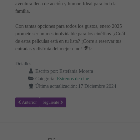
aventura llena de acción y humor. Ideal para toda la
familia.
Con tantas opciones para todos los gustos, enero 2025
promete ser un mes inolvidable para los cinéfilos. ¿Cuál
de estas películas está en tu lista? ¡Corre a reservar tus
entradas y disfruta del mejor cine! 🎥✨
Detalles
Escrito por:
Estefanía Morera
Categoría:
Estrenos de cine
Última actualización: 17 Diciembre 2024
Artículo anterior: Estrenos de Cine en España para Febrero 2025 🎥
Artículo siguiente: Estrenos de Netflix para la Segun
Anterior
Siguiente