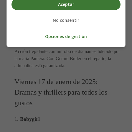
Dos primos viajan a Polonia para honrar a su abuela,
Aceptar
pero viejos conflictos resurgen. Una película que
combina humor, drama y una exploración de las
No consentir
relaciones familiares.
Opciones de gestión
6.
Juego de Ladrones: Pantera
Acción trepidante con un robo de diamantes liderado por
la mafia Pantera. Con Gerard Butler en el reparto, la
adrenalina está garantizada.
Viernes 17 de enero de 2025:
Dramas y thrillers para todos los
gustos
1.
Babygirl