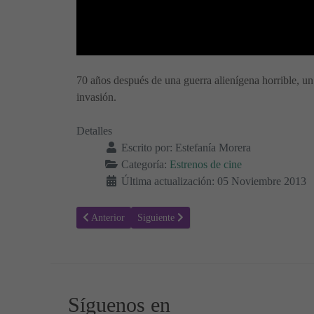
70 años después de una guerra alienígena horrible, un
invasión.
Detalles
Escrito por:
Estefanía Morera
Categoría:
Estrenos de cine
Última actualización: 05 Noviembre 2013
Artículo anterior: Séptimo
Artículo siguiente: Somos los Miller
Anterior
Siguiente
Síguenos en