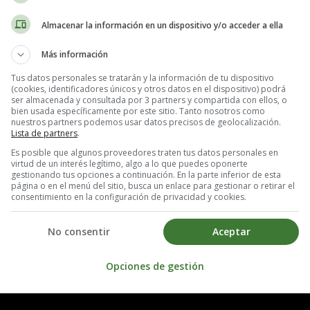
Almacenar la información en un dispositivo y/o acceder a ella
Más información
Tus datos personales se tratarán y la información de tu dispositivo
(cookies, identificadores únicos y otros datos en el dispositivo) podrá
ser almacenada y consultada por 3 partners y compartida con ellos, o
bien usada específicamente por este sitio. Tanto nosotros como
nuestros partners podemos usar datos precisos de geolocalización.
gsley, Abigail Breslin, Hailee Steinfeld, Moisés Arias, Viola Davis
Lista de partners
.
Es posible que algunos proveedores traten tus datos personales en
virtud de un interés legítimo, algo a lo que puedes oponerte
gestionando tus opciones a continuación. En la parte inferior de esta
página o en el menú del sitio, busca un enlace para gestionar o retirar el
consentimiento en la configuración de privacidad y cookies.
No consentir
Aceptar
Opciones de gestión