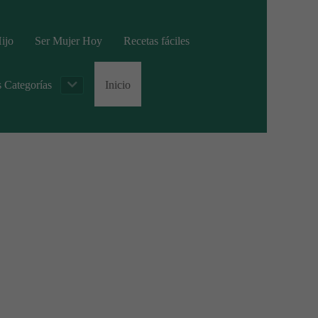
ijo
Ser Mujer Hoy
Recetas fáciles
s Categorías
Inicio