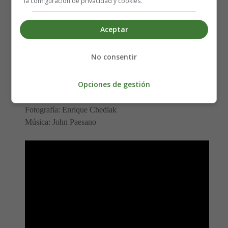
la configuración de privacidad y cookies.
Reparto:
Dylan O'Brien, Kaya Scodelario, Will
Poulter, Thomas Brodie-Sangster y Patricia Clarkson
Aceptar
Nacionalidades: USA
Año: 2014
No consentir
Fecha de estreno: 19-09-2014
Género:
Acción, Aventuras y Fantástica
Opciones de gestión
Guión: James Dashner, Grant Pierce Myers, T.S. Nowlin
y Noah Oppenheim
Fotografía: Enrique Chediak
Música: John Paesano