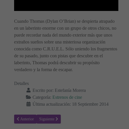
Cuando Thomas (Dylan O’Brian) se despierta atrapado
en un laberinto enorme con un grupo de otros chicos, no
puede recordar nada del mundo exterior más que unos
extraños sueños sobre una misteriosa organización
conocida como C.R.U.E.L. Sólo uniendo los fragmentos
de su pasado, junto con pistas que descubre en el
laberinto, Thomas podrá descubrir su propósito
verdadero y la forma de escapar.
Detalles
Escrito por:
Estefanía Morera
Categoría:
Estrenos de cine
Última actualización: 18 Septiembre 2014
Artículo anterior: Si decido quedarme
Artículo siguiente: Les doy un año
Anterior
Siguiente