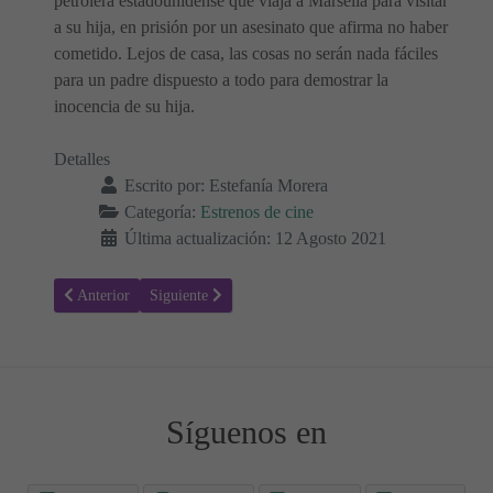
petrolera estadounidense que viaja a Marsella para visitar
a su hija, en prisión por un asesinato que afirma no haber
cometido. Lejos de casa, las cosas no serán nada fáciles
para un padre dispuesto a todo para demostrar la
inocencia de su hija.
Detalles
Escrito por:
Estefanía Morera
Categoría:
Estrenos de cine
Última actualización: 12 Agosto 2021
Artículo anterior: Escape Room 2: Mueres por salir - Sinopsis y Trai
Artículo siguiente: El bebé jefazo: Negocios de familia
Anterior
Siguiente
Síguenos en