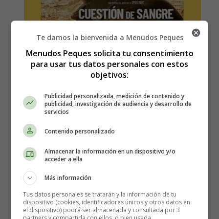
Te damos la bienvenida a Menudos Peques
Menudos Peques solicita tu consentimiento
para usar tus datos personales con estos
Estreno en España de la
objetivos:
película, Cuestión de sangre -
Publicidad personalizada, medición de contenido y
publicidad, investigación de audiencia y desarrollo de
servicios
Sinopsis y tráiler
Contenido personalizado
Almacenar la información en un dispositivo y/o
acceder a ella
Más información
Tus datos personales se tratarán y la información de tu
dispositivo (cookies, identificadores únicos y otros datos en
el dispositivo) podrá ser almacenada y consultada por 3
partners y compartida con ellos, o bien usada