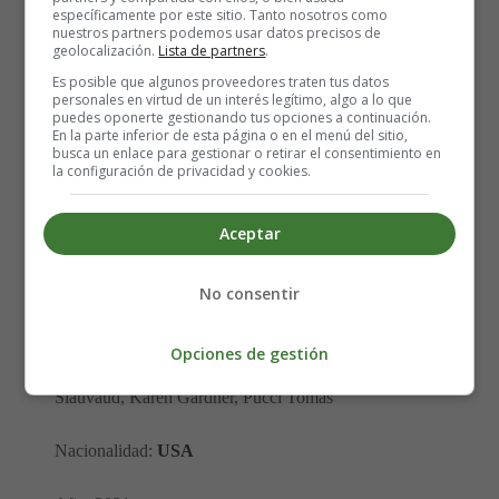
específicamente por este sitio. Tanto nosotros como
nuestros partners podemos usar datos precisos de
geolocalización.
Lista de partners
.
Es posible que algunos proveedores traten tus datos
personales en virtud de un interés legítimo, algo a lo que
Título original: Stillwater
puedes oponerte gestionando tus opciones a continuación.
En la parte inferior de esta página o en el menú del sitio,
busca un enlace para gestionar o retirar el consentimiento en
Dirección: Tom Mccarthy
la configuración de privacidad y cookies.
Actores: Matt Damon, Abigail Breslin, Camille Cottin,
Aceptar
Deanna Dunagan, Lisandro Boccacci, Robert Peters,
David C Tam, Ginifer Ree, Jake Washburn, Angel Vides,
Ryan Music, Dustin Wilson, Lena Harmon, Nick
No consentir
Swezey, Emily Bertels, Laurie Frost, Ernie Robinson,
Thomas Rivas, Lori Chahal, Jay Dee, Jaylen Gaines,
Opciones de gestión
Rustin Daniels, Bastien D'Asnières, Kent Jones, Lilou
Siauvaud, Karen Gardner, Pucci Tomas
Nacionalidad:
USA