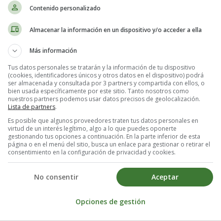
Contenido personalizado
Almacenar la información en un dispositivo y/o acceder a ella
Más información
Tus datos personales se tratarán y la información de tu dispositivo
(cookies, identificadores únicos y otros datos en el dispositivo) podrá
de la película, El corredor del laberi
ser almacenada y consultada por 3 partners y compartida con ellos, o
bien usada específicamente por este sitio. Tanto nosotros como
nuestros partners podemos usar datos precisos de geolocalización.
Lista de partners
.
Es posible que algunos proveedores traten tus datos personales en
virtud de un interés legítimo, algo a lo que puedes oponerte
len, Nathalie Emmanuel, Patricia Clarkson, Thomas Brodie-Sangster y 
gestionando tus opciones a continuación. En la parte inferior de esta
página o en el menú del sitio, busca un enlace para gestionar o retirar el
consentimiento en la configuración de privacidad y cookies.
No consentir
Aceptar
Opciones de gestión