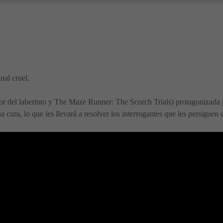
nal cruel.
redor del laberinto y The Maze Runner: The Scorch Trials) protagonizad
a cura, lo que les llevará a resolver los interrogantes que les persiguen 