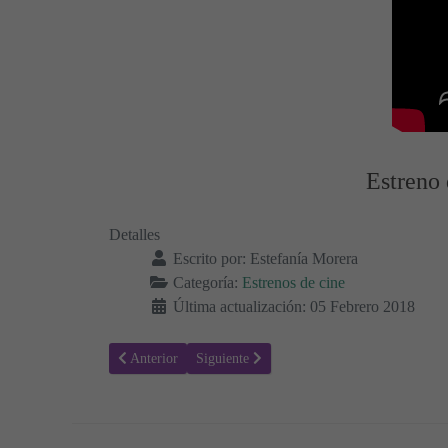
Estreno 
Detalles
Escrito por:
Estefanía Morera
Categoría:
Estrenos de cine
Última actualización: 05 Febrero 2018
Artículo anterior: Cincuenta sombras liberadas - Películas
Artículo siguiente: El Pasajero - Sinopsis y T
Anterior
Siguiente