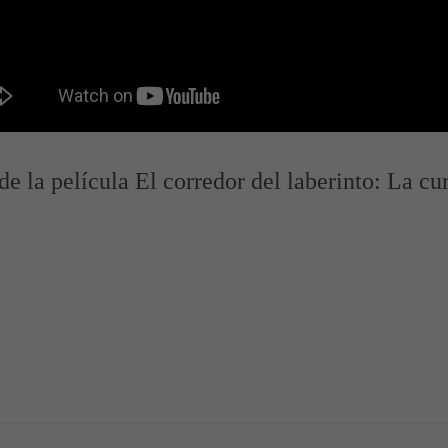
de la película El corredor del laberinto: La cu
 de Estreno
railer de la Película