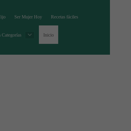
ijo
Ser Mujer Hoy
Recetas fáciles
s Categorías
Inicio