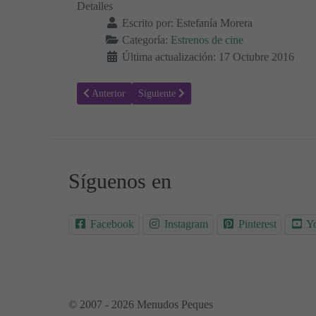
Detalles
Escrito por:
Estefanía Morera
Categoría:
Estrenos de cine
Última actualización: 17 Octubre 2016
Artículo anterior: Trolls - Sinopsis y Trailer - Estrenos d
Artículo siguiente: El Contable - Sinopsis y 
Anterior
Siguiente
Síguenos en
Facebook
Instagram
Pinterest
Y
© 2007 - 2026 Menudos Peques