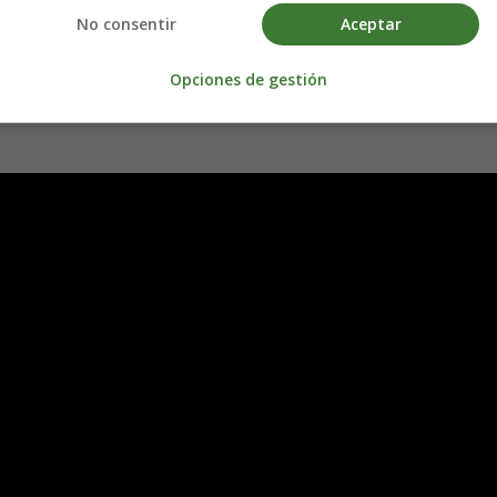
No consentir
Aceptar
o.
Opciones de gestión
eciente divorcio que dedica cada mañana de camino a su trabajo a fanta
 cada día. Pero una mañana Rachel es testigo desde la ventana del tren d