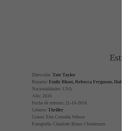
Estren
Dirección:
Tate Taylor
Reparto:
Emily Blunt, Rebecca Ferguson, Haley B
Nacionalidades: USA
Año: 2016
Fecha de estreno: 21-10-2016
Género:
Thriller
Guion: Erin Cressida Wilson
Fotografía: Charlotte Bruus Christensen