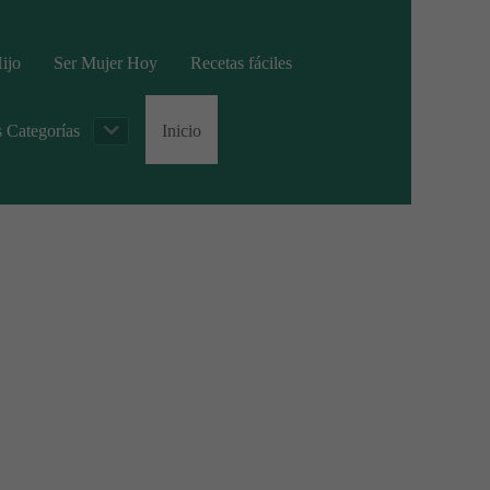
ijo
Ser Mujer Hoy
Recetas fáciles
s Categorías
Inicio