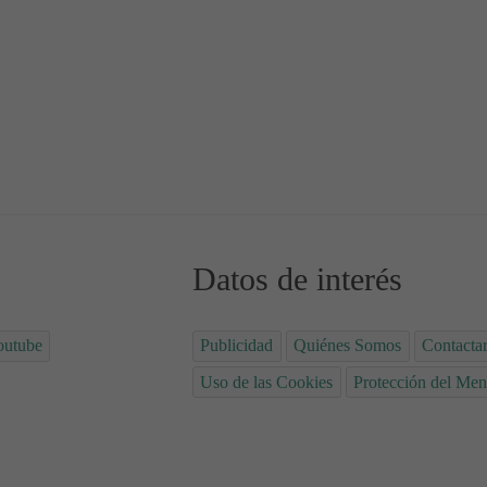
e Cine
Trailer - Estrenos de Cine
Datos de interés
outube
Publicidad
Quiénes Somos
Contacta
Uso de las Cookies
Protección del Men