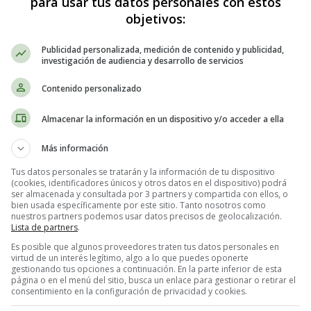
para usar tus datos personales con estos
objetivos:
Publicidad personalizada, medición de contenido y publicidad,
investigación de audiencia y desarrollo de servicios
Contenido personalizado
Almacenar la información en un dispositivo y/o acceder a ella
o en España de la película La chica d
Más información
Tus datos personales se tratarán y la información de tu dispositivo
(cookies, identificadores únicos y otros datos en el dispositivo) podrá
ser almacenada y consultada por 3 partners y compartida con ellos, o
ennet
, Justin Theroux, Luke Evans y Lisa Kudrow
bien usada específicamente por este sitio. Tanto nosotros como
nuestros partners podemos usar datos precisos de geolocalización.
Lista de partners
.
Es posible que algunos proveedores traten tus datos personales en
virtud de un interés legítimo, algo a lo que puedes oponerte
gestionando tus opciones a continuación. En la parte inferior de esta
página o en el menú del sitio, busca un enlace para gestionar o retirar el
consentimiento en la configuración de privacidad y cookies.