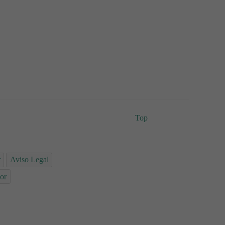
Top
r
Aviso Legal
or