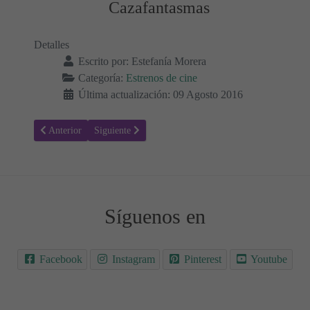
Cazafantasmas
Detalles
Escrito por:
Estefanía Morera
Categoría:
Estrenos de cine
Última actualización: 09 Agosto 2016
Artículo anterior: Nunca apagues la luz - Sinopsis y Trailer - Estren
Artículo siguiente: Nerve - Sinopsis y Trailer - Estren
Anterior
Siguiente
Síguenos en
Facebook
Instagram
Pinterest
Youtube