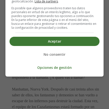
geolocalización.
Lista de partners
.
Dirección:
Paul Feig
Reparto:
Kristen Wiig, Melissa McCarthy
, Leslie
Es posible que algunos proveedores traten tus datos
personales en virtud de un interés legítimo, algo a lo que
Jones, Kate McKinnon, Chris Hemsworth y Andy
puedes oponerte gestionando tus opciones a continuación.
García
En la parte inferior de esta página o en el menú del sitio,
busca un enlace para gestionar o retirar el consentimiento en
Nacionalidades: USA
la configuración de privacidad y cookies.
Año: 2016
Fecha de estreno: 12-08-2016
Aceptar
Duración: 116 minutos
Género:
Fantástica
No consentir
Guion: Katie Dippold y Paul Feig
Fotografía: Robert D. Yeoman
Opciones de gestión
Cuando se trata de salvar al mundo solo un equipo
responderá a la llamada. ¿A quién vas a llamar?
Manhattan, Nueva York. Después de casi treinta años sin
saber de ellos, los fantasmas y demonios se han vuelto a
escapar de los infiernos para destruir la ciudad. Esta vez,
el equipo de los Cazafantasmas estará formado por un